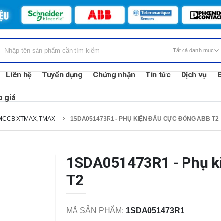
Liên hệ
Tuyển dụng
Chứng nhận
Tin tức
Dịch vụ
B
o giá
MCCB XTMAX, TMAX
1SDA051473R1 - PHỤ KIỆN ĐẦU CỰC ĐỒNG ABB T2
1SDA051473R1 - Phụ k
T2
MÃ SẢN PHẨM:
1SDA051473R1