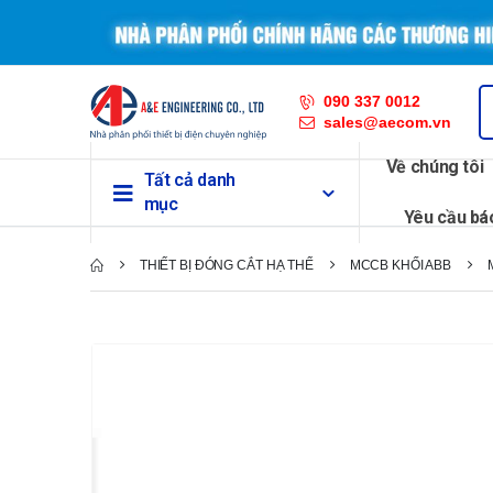
090 337 0012
sales@aecom.vn
Về chúng tôi
Tất cả danh
mục
Yêu cầu bá
THIẾT BỊ ĐÓNG CẮT HẠ THẾ
MCCB KHỐI ABB