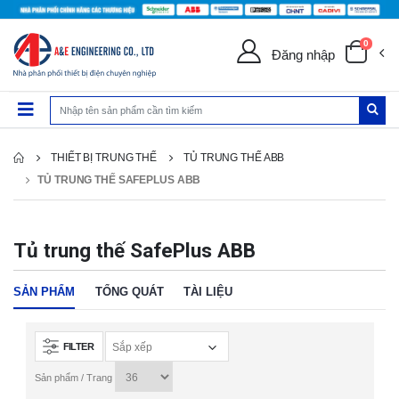
0
Đăng nhập
THIẾT BỊ TRUNG THẾ
TỦ TRUNG THẾ ABB
TỦ TRUNG THẾ SAFEPLUS ABB
Tủ trung thế SafePlus ABB
SẢN PHẨM
TỔNG QUÁT
TÀI LIỆU
FILTER
Sản phẩm / Trang