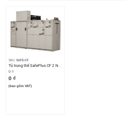
SKU:
SAFE-CF
Tủ trung thế SafePlus CF 2 Ngăn 630A 24KV
0 ₫
0 ₫
(bao gồm VAT)