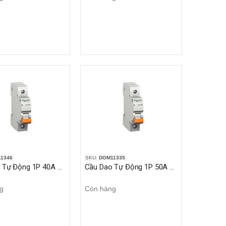
1346
SKU:
DOM11335
Cầu Dao Tự Động 1P 40A C 4.5kA Domae
Cầu Dao Tự Động 1P 50A C 4.5kA Domae
g
Còn hàng