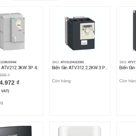
212WU30N4
SKU:
ATV312HU22M3
SKU:
ATV7
Biến tần ATV212 3KW 3P 480V IP54
Biến tần ATV312 2.2KW 3 PH 200…240V
800 ₫
Còn hàng
Còn hàn
4.972 ₫
 VAT)
ng