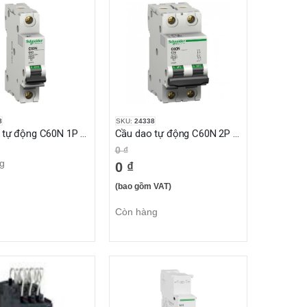
8
SKU:
24338
Cầu dao tự động C60N 1P 4A 6KA Multi9
Cầu dao tự động C60N 2P 20A 6KA Multi9
0 ₫
g
0 ₫
(bao gồm VAT)
Còn hàng