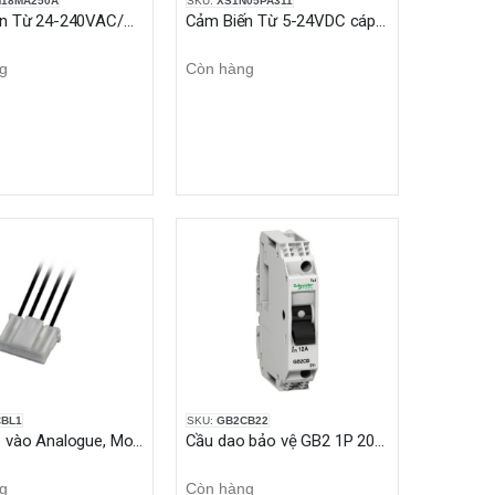
18MA250A
SKU:
XS1N05PA311
Cảm Biến Từ 24-240VAC/DC L75mm Sn5mm 1NO
Cảm Biến Từ 5-24VDC cáp 2M L28mm Sn0.8mm
g
Còn hàng
BL1
SKU:
GB2CB22
Cáp Ngõ vào Analogue, Modicon M221, 1m
Cầu dao bảo vệ GB2 1P 20A 1.5KA
g
Còn hàng