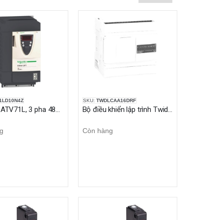
1LD10N4Z
SKU:
TWDLCAA16DRF
Biến tần ATV71L, 3 pha 480V 10A 4KW, không màn hình
Bộ điều khiển lập trình Twido 9 Input 7 Output 100-240VAC
g
Còn hàng