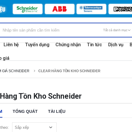
Liên hệ
Tuyển dụng
Chứng nhận
Tin tức
Dịch vụ
B
o giá
 GIÁ SCHNEIDER
CLEAR HÀNG TỒN KHO SCHNEIDER
 Hàng Tồn Kho Schneider
M
TỔNG QUÁT
TÀI LIỆU
theo: