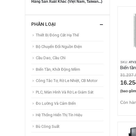
Hãng Sản Xuất Khác (Việt Nam, Taiwan...)
PHÂN LOẠI
Thiết Bị Đóng Cắt Hạ Thế
Bộ Chuyển Đổi Nguồn Điện
Cầu Dao, Cầu Chì
SKU:
ATV
Biến Tần, Khởi Động Mềm
31.237.
Công Tắc Tơ, Rờ Le Nhiệt, CB Motor
16.25
(bao gồm
PLC, Màn Hình Và Rờ Le Giám Sát
Còn hà
Đo Lường Và Cảm Biến
Hệ Thống Hiển Thị Tín Hiệu
Bù Công Suất