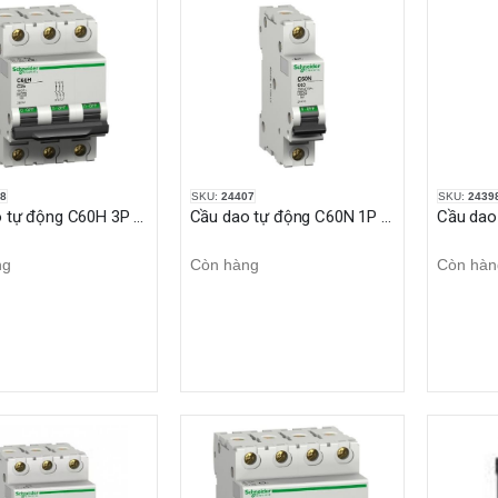
8
SKU:
24407
SKU:
2439
Cầu dao tự động C60H 3P 6A 10KA Multi9
Cầu dao tự động C60N 1P 40A 6KA Multi9
ng
Còn hàng
Còn hàn