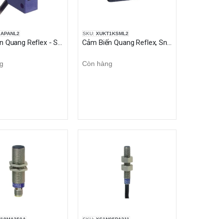
APANL2
SKU:
XUKT1KSML2
Cảm Biến Quang Reflex - Sn 4m - 12..24VDC - cable 2m
Cảm Biến Quang Reflex, Sn 1.5 m, 12...24 VDC, cable 2m
g
Còn hàng