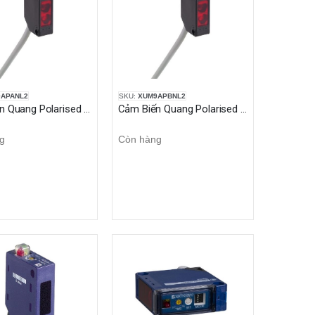
APANL2
SKU:
XUM9APBNL2
Cảm Biến Quang Polarised - Sn 2m - 12..24VDC - cable 2m
Cảm Biến Quang Polarised - Sn 2m - 12..24VDC - cable 2m
g
Còn hàng