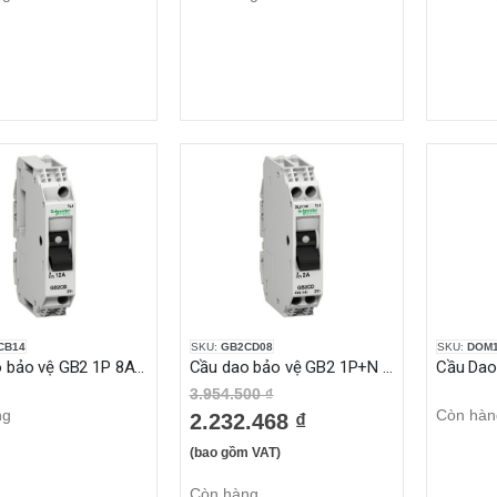
CB14
SKU:
GB2CD08
SKU:
DOM1
Cầu dao bảo vệ GB2 1P 8A 1.5KA
Cầu dao bảo vệ GB2 1P+N 3A 1.5KA
3.954.500 ₫
ng
Còn hàn
2.232.468 ₫
(bao gồm VAT)
Còn hàng