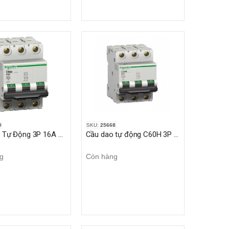
0
SKU:
25668
Cầu Dao Tự Động 3P 16A 4.5KA Multi 9
Cầu dao tự động C60H 3P 2A 10KA Multi9
g
Còn hàng