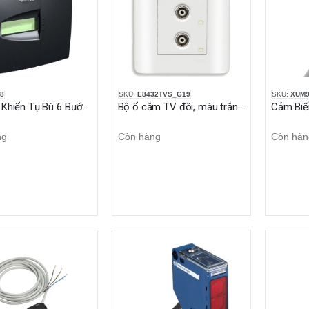
8
SKU:
E8432TVS_G19
SKU:
XUM9
Bộ Điều Khiển Tụ Bù 6 Bước NR6
Bộ ổ cắm TV đôi, màu trắng Zencelo
ng
Còn hàng
Còn hàn