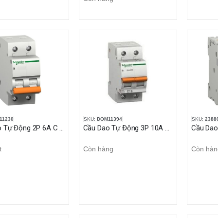
11230
SKU:
DOM11394
SKU:
2388
Cầu Dao Tự Động 2P 6A C 4.5kA Domae
Cầu Dao Tự Động 3P 10A C 4.5kA Domae
t
Còn hàng
Còn hàn