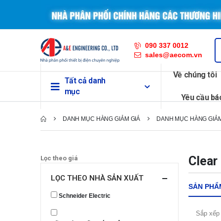
090 337 0012
sales@aecom.vn
Về chúng tôi
Tất cả danh
mục
Yêu cầu bá
DANH MỤC HÀNG GIẢM GIÁ
DANH MỤC HÀNG GIẢM
Clear
Lọc theo giá
LỌC THEO NHÀ SẢN XUẤT
SẢN PHẨ
Schneider Electric
Sắp xếp 