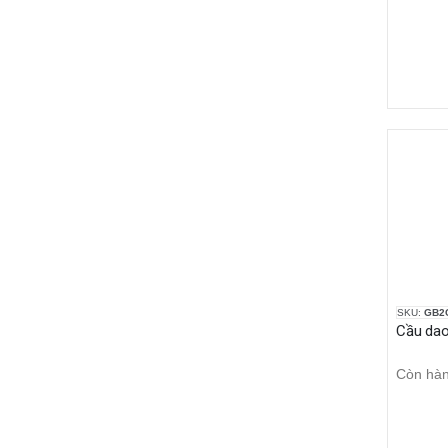
SKU:
GB2
Còn hà