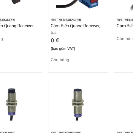
2APANL2R
SKU:
XUK2ARCNL2R
SKU:
XUM1
Cảm Biến Quang Receiver - Sn 8m - 12..24VDC - cable 2m
Cảm Biến Quang Receiver, Sn 30 m, 24...240VAC/DC, cable 2m
0 ₫
ng
Còn hàn
0 ₫
(bao gồm VAT)
Còn hàng