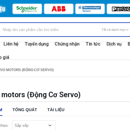
Liên hệ
Tuyển dụng
Chứng nhận
Tin tức
Dịch vụ
B
o giá
VO MOTORS (ĐỘNG CƠ SERVO)
 motors (Động Cơ Servo)
M
TỔNG QUÁT
TÀI LIỆU
theo: