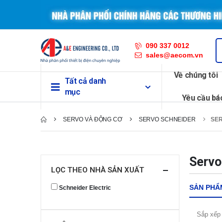
090 337 0012
sales@aecom.vn
Về chúng tôi
Tất cả danh
mục
Yêu cầu bá
SERVO VÀ ĐỘNG CƠ
SERVO SCHNEIDER
SER
Servo
LỌC THEO NHÀ SẢN XUẤT
SẢN PHẨ
Schneider Electric
Sắp xếp 