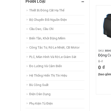
PHÂN LOẠI
Thiết Bị Đóng Cắt Hạ Thế
Bộ Chuyển Đổi Nguồn Điện
Cầu Dao, Cầu Chì
Biến Tần, Khởi Động Mềm
Công Tắc Tơ, Rờ Le Nhiệt, CB Motor
SKU:
BSH
PLC, Màn Hình Và Rờ Le Giám Sát
0 ₫
Đo Lường Và Cảm Biến
0 ₫
(bao gồm
Hệ Thống Hiển Thị Tín Hiệu
Bù Công Suất
Điện Dân Dụng
Phụ Kiện Tủ Điện