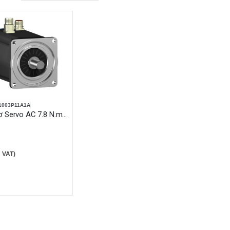
1003P11A1A
Động Cơ Servo AC 7.8 N.m - 2500 rpm
 VAT)