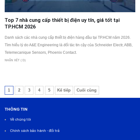
Top 7 nhà cung cấp thiết bị điện uy tín, giá tốt tại
TP.HCM 2026
Danh sách các nhà cung cấp thiết bị điện hàng đầu tại TP.HCM năm 2026.
Tìm hiểu lý do A&E Engineering là đối tác tin cậy của Schneider Electr, ABB,
Telemecanique Sensors, Phoenix Contact.
NHẬN XÉT ( D)
1
2
3
4
5
Kế tiếp
Cuối cùng
THÔNG TIN
Về chúng tôi
Chính sách bảo hành - đổi trả