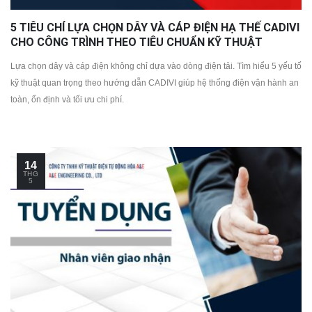
5 TIÊU CHÍ LỰA CHỌN DÂY VÀ CÁP ĐIỆN HẠ THẾ CADIVI
CHO CÔNG TRÌNH THEO TIÊU CHUẨN KỸ THUẬT
Lựa chọn dây và cáp điện không chỉ dựa vào dòng điện tải. Tìm hiểu 5 yếu tố
kỹ thuật quan trọng theo hướng dẫn CADIVI giúp hệ thống điện vận hành an
toàn, ổn định và tối ưu chi phí.
14
THG
5