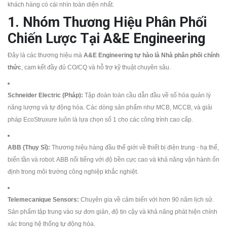
khách hàng có cái nhìn toàn diện nhất.
1. Nhóm Thương Hiệu Phân Phối
Chiến Lược Tại A&E Engineering
Đây là các thương hiệu mà
A&E Engineering tự hào là Nhà phân phối chính
thức
, cam kết đầy đủ CO/CQ và hỗ trợ kỹ thuật chuyên sâu.
Schneider Electric (Pháp):
Tập đoàn toàn cầu dẫn đầu về số hóa quản lý
năng lượng và tự động hóa. Các dòng sản phẩm như MCB, MCCB, và giải
pháp EcoStruxure luôn là lựa chọn số 1 cho các công trình cao cấp.
ABB (Thụy Sĩ):
Thương hiệu hàng đầu thế giới về thiết bị điện trung - hạ thế,
biến tần và robot. ABB nổi tiếng với độ bền cực cao và khả năng vận hành ổn
định trong môi trường công nghiệp khắc nghiệt.
Telemecanique Sensors:
Chuyên gia về cảm biến với hơn 90 năm lịch sử.
Sản phẩm tập trung vào sự đơn giản, độ tin cậy và khả năng phát hiện chính
xác trong hệ thống tự động hóa.