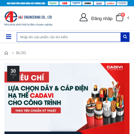
0
Đăng nhập
BLOG
30
THG
7