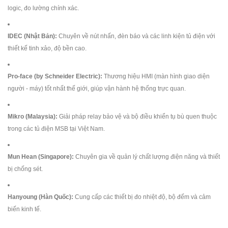
logic, đo lường chính xác.
IDEC (Nhật Bản):
Chuyên về nút nhấn, đèn báo và các linh kiện tủ điện với
thiết kế tinh xảo, độ bền cao.
Pro-face (by Schneider Electric):
Thương hiệu HMI (màn hình giao diện
người - máy) tốt nhất thế giới, giúp vận hành hệ thống trực quan.
Mikro (Malaysia):
Giải pháp relay bảo vệ và bộ điều khiển tụ bù quen thuộc
trong các tủ điện MSB tại Việt Nam.
Mun Hean (Singapore):
Chuyên gia về quản lý chất lượng điện năng và thiết
bị chống sét.
Hanyoung (Hàn Quốc):
Cung cấp các thiết bị đo nhiệt độ, bộ đếm và cảm
biến kinh tế.