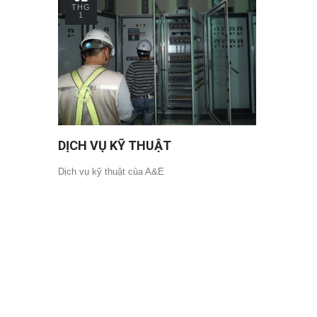
THG
1
DỊCH VỤ KỸ THUẬT
Dịch vụ kỹ thuật của A&E