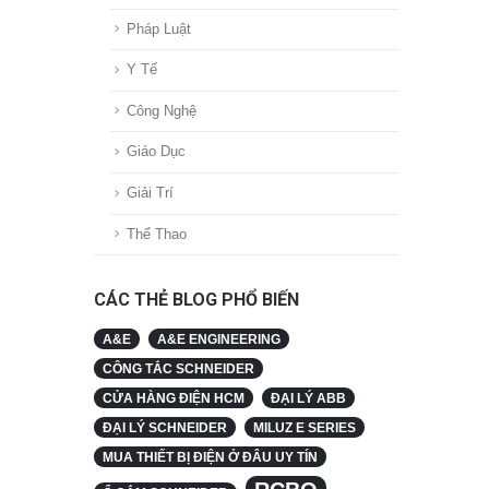
Pháp Luật
Y Tế
Công Nghệ
Giáo Dục
Giải Trí
Thể Thao
CÁC THẺ BLOG PHỔ BIẾN
A&E
A&E ENGINEERING
CÔNG TẮC SCHNEIDER
CỬA HÀNG ĐIỆN HCM
ĐẠI LÝ ABB
ĐẠI LÝ SCHNEIDER
MILUZ E SERIES
MUA THIẾT BỊ ĐIỆN Ở ĐÂU UY TÍN