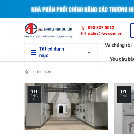
090 337 0012
sales@aecom.vn
Về chúng tôi
Tất cả danh
mục
Yêu cầu bá
DỊCH VỤ
19
01
THG
THG
6
1