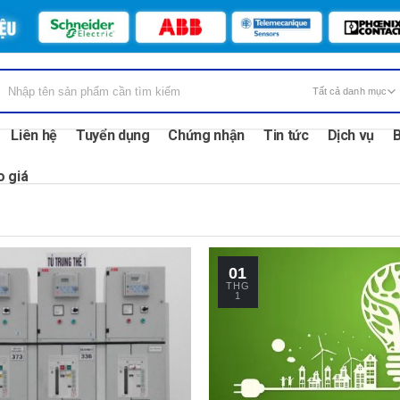
Liên hệ
Tuyển dụng
Chứng nhận
Tin tức
Dịch vụ
B
o giá
01
THG
1