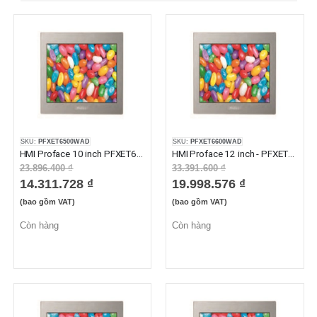
SKU:
PFXET6500WAD
SKU:
PFXET6600WAD
HMI Proface 10 inch PFXET6500WAD
HMI Proface 12 inch - PFXET6600WAD
23.896.400 ₫
33.391.600 ₫
14.311.728 ₫
19.998.576 ₫
(bao gồm VAT)
(bao gồm VAT)
Còn hàng
Còn hàng