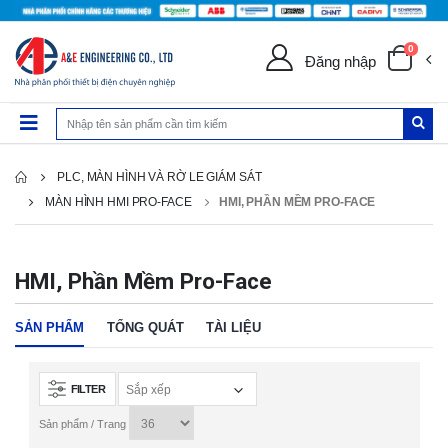
0
Đăng nhập
PLC, MÀN HÌNH VÀ RỜ LE GIÁM SÁT
MÀN HÌNH HMI PRO-FACE
HMI, PHẦN MỀM PRO-FACE
HMI, Phần Mềm Pro-Face
SẢN PHẨM
TỔNG QUÁT
TÀI LIỆU
FILTER
Sản phẩm / Trang