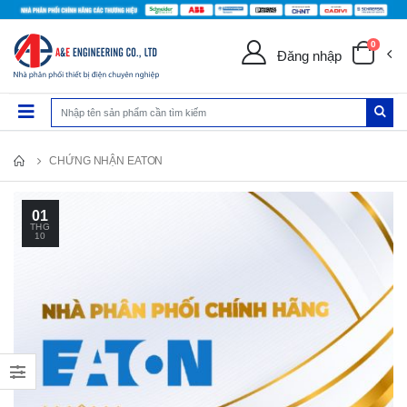
0
Đăng nhập
CHỨNG NHẬN EATON
01
THG
10