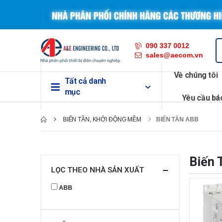
090 337 0012
sales@aecom.vn
Về chúng tôi
Tất cả danh
mục
Yêu cầu bá
BIẾN TẦN, KHỞI ĐỘNG MỀM
BIẾN TẦN ABB
Biến 
LỌC THEO NHÀ SẢN XUẤT
ABB