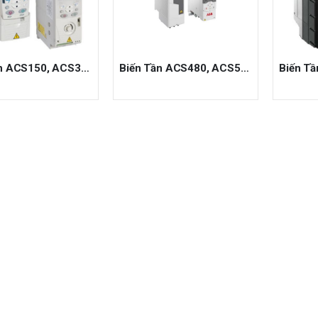
Biến Tần ACS150, ACS355, ACS180
Biến Tần ACS480, ACS580, ACH580
Biến T