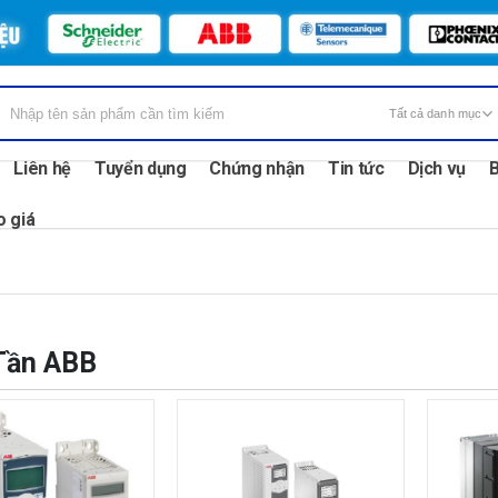
Liên hệ
Tuyển dụng
Chứng nhận
Tin tức
Dịch vụ
B
o giá
Tần ABB