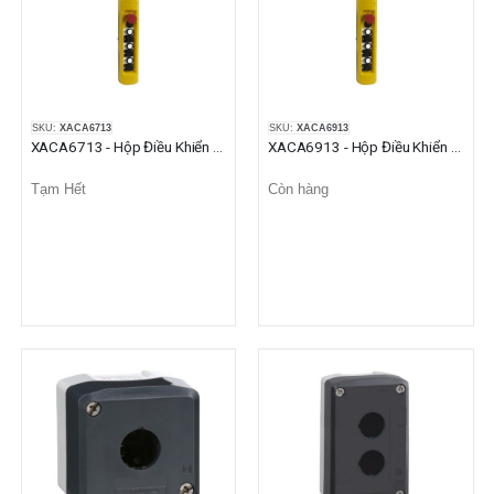
SKU:
XACA6713
SKU:
XACA6913
XACA6713 - Hộp Điều Khiển Cẩu Trục 6 Nút Nhấn + 1 Nhấn Khẩn
XACA6913 - Hộp Điều Khiển Cẩu Trục 7 Nút Nhấn 2NO+1NC + 1 Nhấn Khẩn 1NC
Tạm Hết
Còn hàng