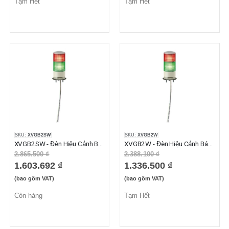
Tạm Hết
Tạm Hết
SKU:
XVGB2SW
SKU:
XVGB2W
XVGB2SW - Đèn Hiệu Cảnh Báo XVG Có Còi 2 Tầng Đỏ Xanh Lá 24VAC/DC IP42
XVGB2W - Đèn Hiệu Cảnh Báo XVG Không Còi 2 Tầng Đỏ Xanh Lá 24VAC/DC, IP53
2.865.500 ₫
2.388.100 ₫
1.603.692 ₫
1.336.500 ₫
(bao gồm VAT)
(bao gồm VAT)
Còn hàng
Tạm Hết