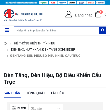
0
Đăng nhập
HỆ THỐNG HIỂN THỊ TÍN HIỆU
ĐÈN BÁO, NÚT NHẤN, ĐÈN TẦNG SCHNEIDER
ĐÈN TẦNG, ĐÈN HIỆU, BỘ ĐIỀU KHIỂN CẨU TRỤC
Đèn Tầng, Đèn Hiệu, Bộ Điều Khiển Cẩu
Trục
SẢN PHẨM
TỔNG QUÁT
TÀI LIỆU
FILTER