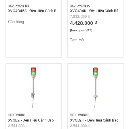
SKU:
XVC4B45S
SKU:
XVC4B4K
XVC4B45S - Đèn Hiệu Cảnh Báo XVC Có Còi 4 Tầng Màu Đỏ Cam Xanh Lá, Xanh Dương Chớp Nháy 24VAC/DC IP23
XVC4B4K - Đèn Hiệu Cảnh Báo XVC Không Còi 4 Tầng Màu Đỏ Cam Xanh Lá, Xanh Dương 24VAC/DC IP54
7.912.300 ₫
Còn hàng
4.428.000 ₫
(bao gồm VAT)
Tạm Hết
SKU:
XVGB2
SKU:
XVGB2H
XVGB2 - Đèn Hiệu Cảnh Báo XVG Không Còi 2 Tầng Đỏ Xanh Lá 24VAC/DC
XVGB2H - Đèn Hiệu Cảnh Báo XVG Không Còi 2 Tầng Đỏ Xanh Lá 24VAC/DC, IP53
2.541.000 ₫
2.541.000 ₫