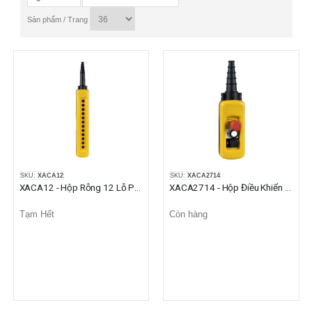
Sản phẩm / Trang
SKU:
XACA12
SKU:
XACA2714
XACA12 - Hộp Rỗng 12 Lỗ Phi 22 Điều Khiển Cẩu Trục Màu Vàng
XACA2714 - Hộp Điều Khiển Cẩu Trục 2 Nút Nhấn + 1 Nhấn Khẩn
Tạm Hết
Còn hàng