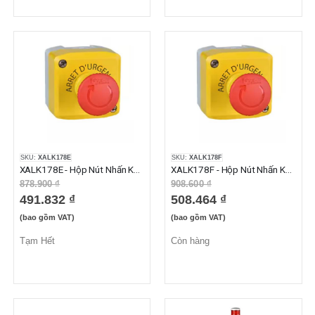
SKU:
XALK178E
SKU:
XALK178F
XALK178E - Hộp Nút Nhấn Khẩn Cấp Xoay Để Nhả 1NO+1NC Phi 22mm Màu Vàng
XALK178F - Hộp Nút Nhấn Khẩn Cấp Xoay Để Nhả 2NC Phi 22mm Màu Vàng
878.900 ₫
908.600 ₫
491.832 ₫
508.464 ₫
(bao gồm VAT)
(bao gồm VAT)
Tạm Hết
Còn hàng