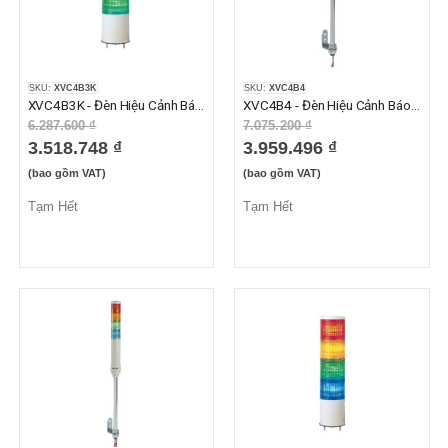
SKU:
XVC4B3K
SKU:
XVC4B4
XVC4B3K - Đèn Hiệu Cảnh Báo XVC Không Còi 3 Tầng Màu Đỏ Cam Xanh Lá 24VAC/DC IP54
XVC4B4 - Đèn Hiệu Cảnh Báo XVC Không Còi 4 Tầng Màu Đỏ Cam Xanh Lá, Xanh Dương 24VAC/DC IP23
6.287.600 ₫
7.075.200 ₫
3.518.748 ₫
3.959.496 ₫
(bao gồm VAT)
(bao gồm VAT)
Tạm Hết
Tạm Hết