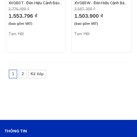
XVGB3T - Đèn Hiệu Cảnh Báo XVG Không Còi 3 Tầng, Đỏ Cam Xanh Lá 24VAC/DC, IP23
XVGB3W - Đèn Hiệu Cảnh Báo XVG Không Còi 3 Tầng, Đỏ Cam Xanh Lá 24VAC/DC, IP53
2.776.400 ₫
2.687.300 ₫
1.553.796 ₫
1.503.900 ₫
(bao gồm VAT)
(bao gồm VAT)
Tạm Hết
Tạm Hết
1
2
Kế tiếp
THÔNG TIN