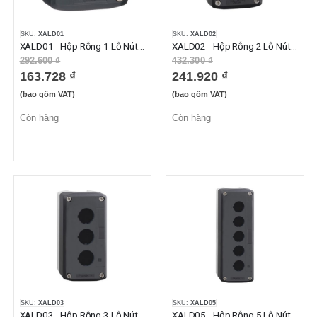
SKU:
XALD01
SKU:
XALD02
XALD01 - Hộp Rỗng 1 Lỗ Nút Nhấn Phi 22mm Màu Xám
XALD02 - Hộp Rỗng 2 Lỗ Nút Nhấn Phi 22mm Màu Xám
292.600 ₫
432.300 ₫
163.728 ₫
241.920 ₫
(bao gồm VAT)
(bao gồm VAT)
Còn hàng
Còn hàng
SKU:
XALD03
SKU:
XALD05
XALD03 - Hộp Rỗng 3 Lỗ Nút Nhấn Phi 22mm Màu Xám
XALD05 - Hộp Rỗng 5 Lỗ Nút Nhấn Phi 22mm Màu Xám