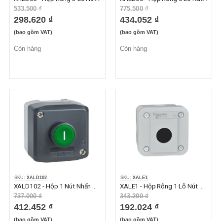
533.500 ₫
775.500 ₫
298.620 ₫
434.052 ₫
(bao gồm VAT)
(bao gồm VAT)
Còn hàng
Còn hàng
SKU:
XALD102
SKU:
XALE1
XALD102 - Hộp 1 Nút Nhấn Màu Xanh Marker I Phi 22mm Màu Xám
XALE1 - Hộp Rỗng 1 Lỗ Nút Nhấn Phi 22mm Màu Xám Nhạt
737.000 ₫
343.200 ₫
412.452 ₫
192.024 ₫
(bao gồm VAT)
(bao gồm VAT)