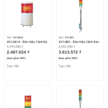
SKU:
XVC4B1K
SKU:
XVC4B3
XVC4B1K - Đèn Hiệu Cảnh Báo XVC Không Còi 1 Tầng Màu Đỏ 24VAC/DC
XVC4B3 - Đèn Hiệu Cảnh Báo XVC Không Còi 3 Tầng Màu Đỏ Cam Xanh Lá 24VAC/DC IP23
4.444.000 ₫
6.457.000 ₫
2.487.024 ₫
3.613.572 ₫
(bao gồm VAT)
(bao gồm VAT)
Tạm Hết
Tạm Hết