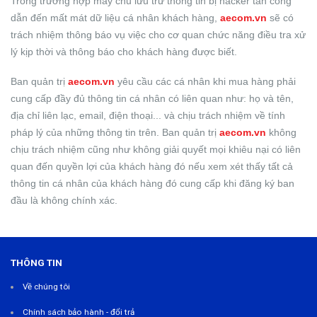
Trong trường hợp máy chủ lưu trữ thông tin bị hacker tấn công
dẫn đến mất mát dữ liệu cá nhân khách hàng,
aecom.vn
sẽ có
trách nhiệm thông báo vụ việc cho cơ quan chức năng điều tra xử
lý kịp thời và thông báo cho khách hàng được biết.
Ban quản trị
aecom.vn
yêu cầu các cá nhân khi mua hàng phải
cung cấp đầy đủ thông tin cá nhân có liên quan như: họ và tên,
địa chỉ liên lạc, email, điện thoại... và chịu trách nhiệm về tính
pháp lý của những thông tin trên. Ban quản trị
aecom.vn
không
chịu trách nhiệm cũng như không giải quyết mọi khiêu nại có liên
quan đến quyền lợi của khách hàng đó nếu xem xét thấy tất cả
thông tin cá nhân của khách hàng đó cung cấp khi đăng ký ban
đầu là không chính xác.
THÔNG TIN
Về chúng tôi
Chính sách bảo hành - đổi trả