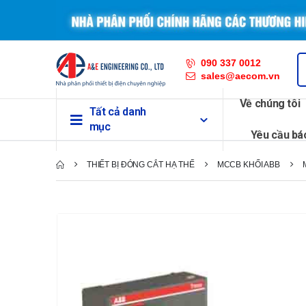
090 337 0012
sales@aecom.vn
Về chúng tôi
Tất cả danh
mục
Yêu cầu bá
THIẾT BỊ ĐÓNG CẮT HẠ THẾ
MCCB KHỐI ABB