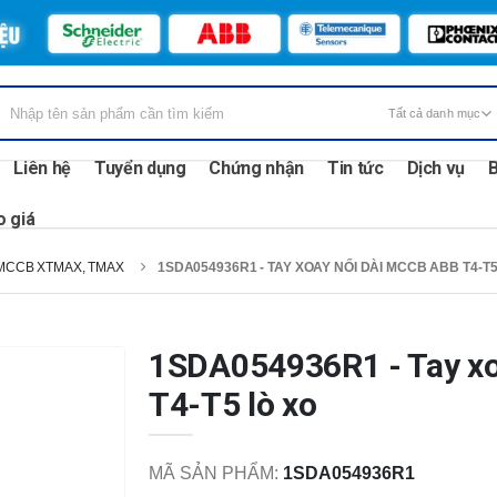
Liên hệ
Tuyển dụng
Chứng nhận
Tin tức
Dịch vụ
B
o giá
MCCB XTMAX, TMAX
1SDA054936R1 - TAY XOAY NỐI DÀI MCCB ABB T4-T5
1SDA054936R1 - Tay xo
T4-T5 lò xo
MÃ SẢN PHẨM:
1SDA054936R1