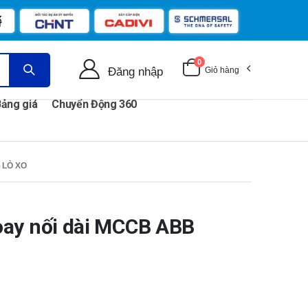
0
Đăng nhập
Giỏ hàng
ảng giá
Chuyển Động 360
 LÒ XO
ay nối dài MCCB ABB