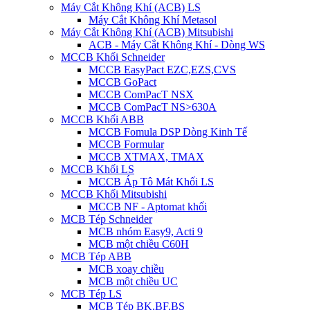
Máy Cắt Không Khí (ACB) LS
Máy Cắt Không Khí Metasol
Máy Cắt Không Khí (ACB) Mitsubishi
ACB - Máy Cắt Không Khí - Dòng WS
MCCB Khối Schneider
MCCB EasyPact EZC,EZS,CVS
MCCB GoPact
MCCB ComPacT NSX
MCCB ComPacT NS>630A
MCCB Khối ABB
MCCB Fomula DSP Dòng Kinh Tế
MCCB Formular
MCCB XTMAX, TMAX
MCCB Khối LS
MCCB Áp Tô Mát Khối LS
MCCB Khối Mitsubishi
MCCB NF - Aptomat khối
MCB Tép Schneider
MCB nhóm Easy9, Acti 9
MCB một chiều C60H
MCB Tép ABB
MCB xoay chiều
MCB một chiều UC
MCB Tép LS
MCB Tép BK,BF,BS