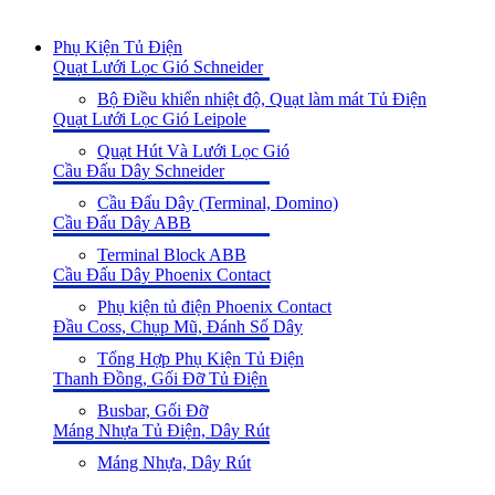
Phụ Kiện Tủ Điện
Quạt Lưới Lọc Gió Schneider
Bộ Điều khiển nhiệt độ, Quạt làm mát Tủ Điện
Quạt Lưới Lọc Gió Leipole
Quạt Hút Và Lưới Lọc Gió
Cầu Đấu Dây Schneider
Cầu Đấu Dây (Terminal, Domino)
Cầu Đấu Dây ABB
Terminal Block ABB
Cầu Đấu Dây Phoenix Contact
Phụ kiện tủ điện Phoenix Contact
Đầu Coss, Chụp Mũ, Đánh Số Dây
Tổng Hợp Phụ Kiện Tủ Điện
Thanh Đồng, Gối Đỡ Tủ Điện
Busbar, Gối Đỡ
Máng Nhựa Tủ Điện, Dây Rút
Máng Nhựa, Dây Rút