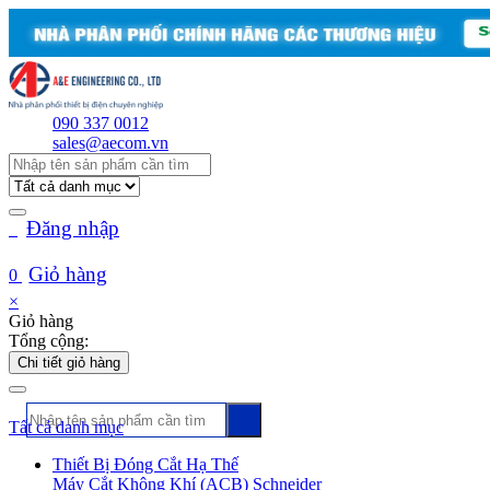
090 337 0012
sales@aecom.vn
Đăng nhập
Giỏ hàng
0
×
Giỏ hàng
Tổng cộng:
Chi tiết giỏ hàng
Tất cả danh mục
Thiết Bị Đóng Cắt Hạ Thế
Máy Cắt Không Khí (ACB) Schneider