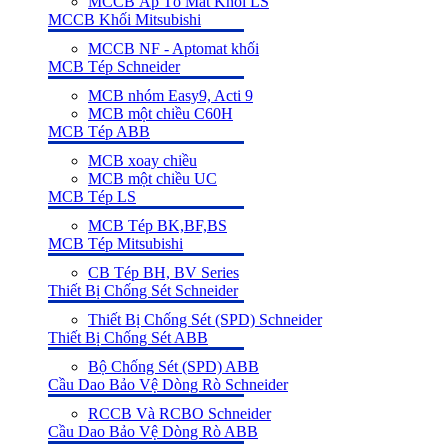
MCCB Áp Tô Mát Khối LS
MCCB Khối Mitsubishi
MCCB NF - Aptomat khối
MCB Tép Schneider
MCB nhóm Easy9, Acti 9
MCB một chiều C60H
MCB Tép ABB
MCB xoay chiều
MCB một chiều UC
MCB Tép LS
MCB Tép BK,BF,BS
MCB Tép Mitsubishi
CB Tép BH, BV Series
Thiết Bị Chống Sét Schneider
Thiết Bị Chống Sét (SPD) Schneider
Thiết Bị Chống Sét ABB
Bộ Chống Sét (SPD) ABB
Cầu Dao Bảo Vệ Dòng Rò Schneider
RCCB Và RCBO Schneider
Cầu Dao Bảo Vệ Dòng Rò ABB