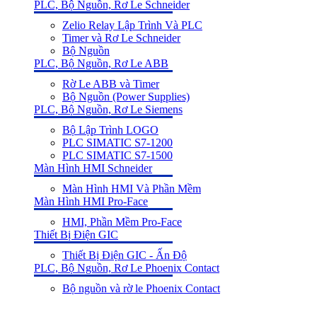
PLC, Bộ Nguồn, Rơ Le Schneider
Zelio Relay Lập Trình Và PLC
Timer và Rơ Le Schneider
Bộ Nguồn
PLC, Bộ Nguồn, Rơ Le ABB
Rờ Le ABB và Timer
Bộ Nguồn (Power Supplies)
PLC, Bộ Nguồn, Rơ Le Siemens
Bộ Lập Trình LOGO
PLC SIMATIC S7-1200
PLC SIMATIC S7-1500
Màn Hình HMI Schneider
Màn Hình HMI Và Phần Mềm
Màn Hình HMI Pro-Face
HMI, Phần Mềm Pro-Face
Thiết Bị Điện GIC
Thiết Bị Điện GIC - Ấn Độ
PLC, Bộ Nguồn, Rơ Le Phoenix Contact
Bộ nguồn và rờ le Phoenix Contact