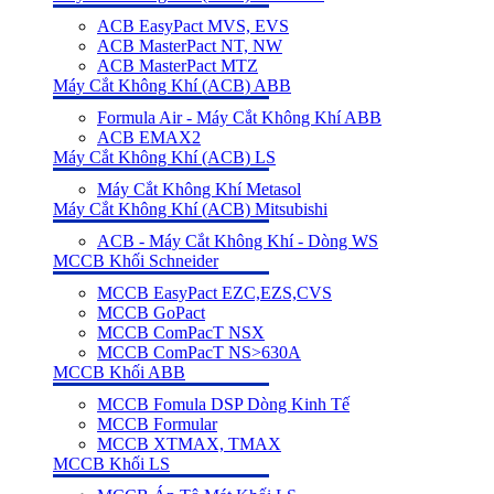
ACB EasyPact MVS, EVS
ACB MasterPact NT, NW
ACB MasterPact MTZ
Máy Cắt Không Khí (ACB) ABB
Formula Air - Máy Cắt Không Khí ABB
ACB EMAX2
Máy Cắt Không Khí (ACB) LS
Máy Cắt Không Khí Metasol
Máy Cắt Không Khí (ACB) Mitsubishi
ACB - Máy Cắt Không Khí - Dòng WS
MCCB Khối Schneider
MCCB EasyPact EZC,EZS,CVS
MCCB GoPact
MCCB ComPacT NSX
MCCB ComPacT NS>630A
MCCB Khối ABB
MCCB Fomula DSP Dòng Kinh Tế
MCCB Formular
MCCB XTMAX, TMAX
MCCB Khối LS