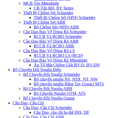
MCB Tép Mitsubishi
CB Tép BH, BV Series
Thiết Bị Chống Sét Schneider
Thiết Bị Chống Sét (SPD) Schneider
Thiết Bị Chống Sét ABB
Bộ Chống Sét (SPD) ABB
Cầu Dao Bảo Vệ Dòng Rò Schneider
RCCB Và RCBO Schneider
Cầu Dao Bảo Vệ Dòng Rò ABB
RCCB Và RCBO ABB
Cầu Dao Bảo Vệ Dòng Rò LS
RCCB Và RCBO LS (RCD)
Cầu Dao Bảo Vệ Dòng Rò Mitsubishi
Áp Tô Mát Chống Giật BV-D, BV-DN
Bộ Chuyển Đổi Nguồn Điện
Bộ Chuyển Đổi Nguồn Schneider
Bộ chuyển nguồn NS, NSX, NT, NW
Bộ chuyển nguồn Bằng Tay Gopact MTS
Bộ Chuyển Đổi Nguồn ABB
Bộ Chuyển Nguồn OTM, ATS
Bộ Chuyển Đổi Nguồn Osung
Cầu Dao, Cầu Chì
Cầu Dao, Cầu Chì Schneider
Cầu Dao, cầu chì hạ thế INS, DF
Cầu Dao, Cầu Chì ABB