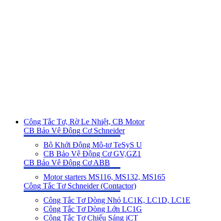
Công Tắc Tơ, Rờ Le Nhiệt, CB Motor
CB Bảo Vệ Động Cơ Schneider
Bộ Khởi Động Mô-tơ TeSyS U
CB Bảo Vệ Động Cơ GV,GZ1
CB Bảo Vệ Động Cơ ABB
Motor starters MS116, MS132, MS165
Công Tắc Tơ Schneider (Contactor)
Công Tắc Tơ Dòng Nhỏ LC1K, LC1D, LC1E
Công Tắc Tơ Dòng Lớn LC1G
Công Tắc Tơ Chiếu Sáng iCT