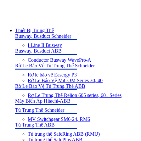
Thiết Bị Trung Thế
Busway, Busduct Schneider
I-Line II Busway
Busway, Busduct ABB
Conductor Busway WavePro-A
Rờ Le Bảo Vệ Tủ Trung Thế Schneider
Rơ le bảo vệ Easergy P3
Rờ Le Bảo Vệ MiCOM Series 30, 40
Rờ Le Bảo Vệ Tủ Trung Thế ABB
Rơ Le Trung Thế Relion 605 series, 601 Series
Máy Biến Áp Hitachi-ABB
Tủ Trung Thế Schneider
MV Switchgear SM6-24, RM6
Tủ Trung Thế ABB
Tủ trung thế SafeRing ABB (RMU)
Tủ trung thế SafePlus ABB