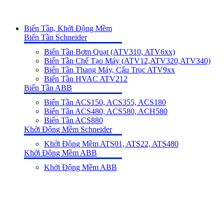
Biến Tần, Khởi Động Mềm
Biến Tần Schneider
Biến Tần Bơm Quạt (ATV310, ATV6xx)
Biến Tần Chế Tạo Máy (ATV12,ATV320,ATV340)
Biến Tần Thang Máy, Cẩu Trục ATV9xx
Biến Tần HVAC ATV212
Biến Tần ABB
Biến Tần ACS150, ACS355, ACS180
Biến Tần ACS480, ACS580, ACH580
Biến Tần ACS880
Khởi Động Mềm Schneider
Khởi Động Mềm ATS01, ATS22, ATS480
Khởi Động Mềm ABB
Khởi Động Mềm ABB