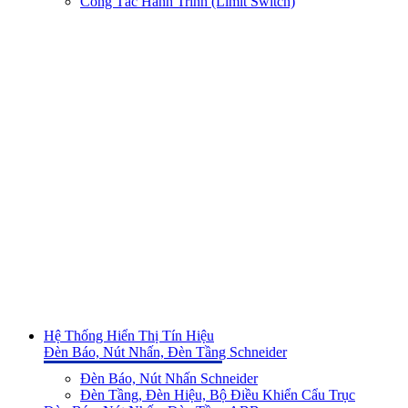
Công Tắc Hành Trình (Limit Switch)
Hệ Thống Hiển Thị Tín Hiệu
Đèn Báo, Nút Nhấn, Đèn Tầng Schneider
Đèn Báo, Nút Nhấn Schneider
Đèn Tầng, Đèn Hiệu, Bộ Điều Khiển Cẩu Trục