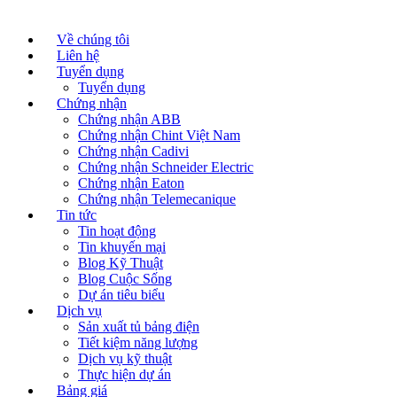
Về chúng tôi
Liên hệ
Tuyển dụng
Tuyển dụng
Chứng nhận
Chứng nhận ABB
Chứng nhận Chint Việt Nam
Chứng nhận Cadivi
Chứng nhận Schneider Electric
Chứng nhận Eaton
Chứng nhận Telemecanique
Tin tức
Tin hoạt động
Tin khuyến mại
Blog Kỹ Thuật
Blog Cuộc Sống
Dự án tiêu biểu
Dịch vụ
Sản xuất tủ bảng điện
Tiết kiệm năng lượng
Dịch vụ kỹ thuật
Thực hiện dự án
Bảng giá