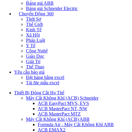
Bảng giá ABB
Bảng giá Schneider Electric
Chuyển Động 360
Thời Sự
Thế Giới
Kinh Tế
Xã Hội
Pháp Luật
Y Tế
Công Nghệ
Giáo Dục
Giải Trí
Thể Thao
Yêu cầu báo giá
Đặt hàng bằng excel
Tải file mẫu excel
Thiết Bị Đóng Cắt Hạ Thế
Máy Cắt Không Khí (ACB) Schneider
ACB EasyPact MVS, EVS
ACB MasterPact NT, NW
ACB MasterPact MTZ
Máy Cắt Không Khí (ACB) ABB
Formula Air - Máy Cắt Không Khí ABB
ACB EMAX2