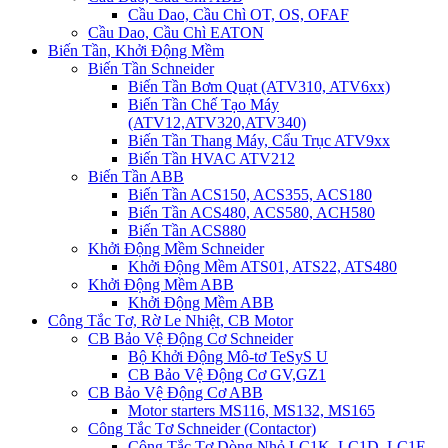
Cầu Dao, Cầu Chì OT, OS, OFAF
Cầu Dao, Cầu Chì EATON
Biến Tần, Khởi Động Mềm
Biến Tần Schneider
Biến Tần Bơm Quạt (ATV310, ATV6xx)
Biến Tần Chế Tạo Máy
(ATV12,ATV320,ATV340)
Biến Tần Thang Máy, Cẩu Trục ATV9xx
Biến Tần HVAC ATV212
Biến Tần ABB
Biến Tần ACS150, ACS355, ACS180
Biến Tần ACS480, ACS580, ACH580
Biến Tần ACS880
Khởi Động Mềm Schneider
Khởi Động Mềm ATS01, ATS22, ATS480
Khởi Động Mềm ABB
Khởi Động Mềm ABB
Công Tắc Tơ, Rờ Le Nhiệt, CB Motor
CB Bảo Vệ Động Cơ Schneider
Bộ Khởi Động Mô-tơ TeSyS U
CB Bảo Vệ Động Cơ GV,GZ1
CB Bảo Vệ Động Cơ ABB
Motor starters MS116, MS132, MS165
Công Tắc Tơ Schneider (Contactor)
Công Tắc Tơ Dòng Nhỏ LC1K, LC1D, LC1E