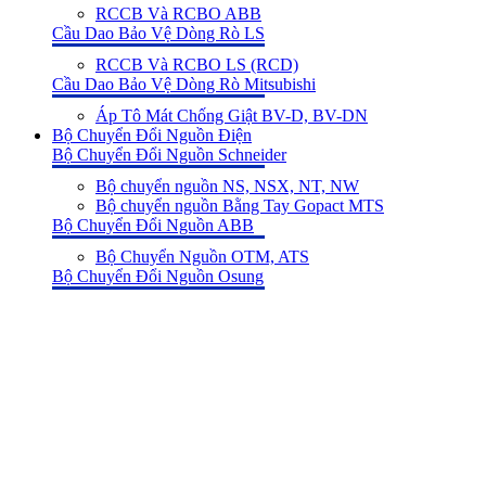
RCCB Và RCBO ABB
Cầu Dao Bảo Vệ Dòng Rò LS
RCCB Và RCBO LS (RCD)
Cầu Dao Bảo Vệ Dòng Rò Mitsubishi
Áp Tô Mát Chống Giật BV-D, BV-DN
Bộ Chuyển Đổi Nguồn Điện
Bộ Chuyển Đổi Nguồn Schneider
Bộ chuyển nguồn NS, NSX, NT, NW
Bộ chuyển nguồn Bằng Tay Gopact MTS
Bộ Chuyển Đổi Nguồn ABB
Bộ Chuyển Nguồn OTM, ATS
Bộ Chuyển Đổi Nguồn Osung