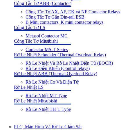
Công Tắc Tơ ABB (Contactor)
Công Tắc Tơ AX, AF, EK và NF Contactor Relays
Công Tắc Tơ Gắn Din-rail ESB
B Mini contactors, K mini contactor relays
Công Tắc Tơ LS
Metasol Contactor MC
Công Tắc Tơ Mitsibishi
Contactor MS-T Series
Rờ Le Nhiệt Schneider (Thermal Overload Relay)
Rờ Le Nhiệt Và Rờ Le Nhiệt Điện Tử (EOCR)
Rờ Le Điều Khiển (Control relays)
Rờ Le Nhiệt ABB (Thermal Overload Relay)
Rờ Le Nhiệt Cơ Và Điện Tử
Rờ Le Nhiệt LS
Rờ Le Nhiệt MT Type
Rờ Le Nhiệt Mitsubishi
Rờ Le Nhiệt TH-T Type
PLC, Màn Hình Và Rờ Le Giám Sát