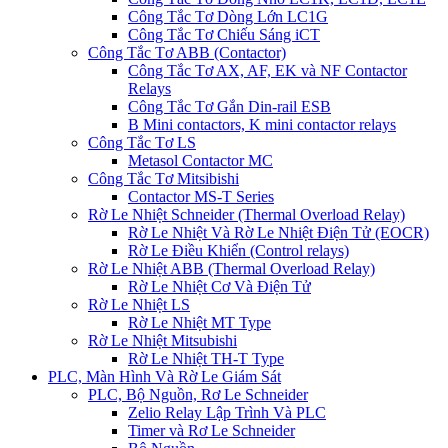
Công Tắc Tơ Dòng Lớn LC1G
Công Tắc Tơ Chiếu Sáng iCT
Công Tắc Tơ ABB (Contactor)
Công Tắc Tơ AX, AF, EK và NF Contactor
Relays
Công Tắc Tơ Gắn Din-rail ESB
B Mini contactors, K mini contactor relays
Công Tắc Tơ LS
Metasol Contactor MC
Công Tắc Tơ Mitsibishi
Contactor MS-T Series
Rờ Le Nhiệt Schneider (Thermal Overload Relay)
Rờ Le Nhiệt Và Rờ Le Nhiệt Điện Tử (EOCR)
Rờ Le Điều Khiển (Control relays)
Rờ Le Nhiệt ABB (Thermal Overload Relay)
Rờ Le Nhiệt Cơ Và Điện Tử
Rờ Le Nhiệt LS
Rờ Le Nhiệt MT Type
Rờ Le Nhiệt Mitsubishi
Rờ Le Nhiệt TH-T Type
PLC, Màn Hình Và Rờ Le Giám Sát
PLC, Bộ Nguồn, Rơ Le Schneider
Zelio Relay Lập Trình Và PLC
Timer và Rơ Le Schneider