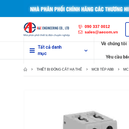
090 337 0012
sales@aecom.vn
Về chúng tôi
Tất cả danh
mục
Yêu cầu bá
THIẾT BỊ ĐÓNG CẮT HẠ THẾ
MCB TÉP ABB
MC