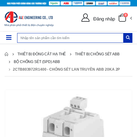
0
Đăng nhập
THIẾT BỊ ĐÓNG CẮT HẠ THẾ
THIẾT BỊ CHỐNG SÉT ABB
BỘ CHỐNG SÉT (SPD) ABB
2CTB803972R1400 - CHỐNG SÉT LAN TRUYỀN ABB 20KA 2P