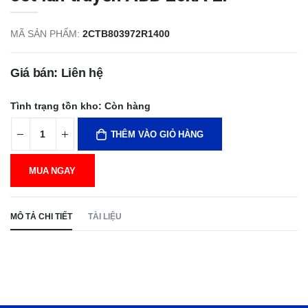
MÃ SẢN PHẨM:
2CTB803972R1400
Giá bán: Liên hệ
Tình trạng tồn kho:
Còn hàng
THÊM VÀO GIỎ HÀNG
MUA NGAY
MÔ TẢ CHI TIẾT
TÀI LIỆU