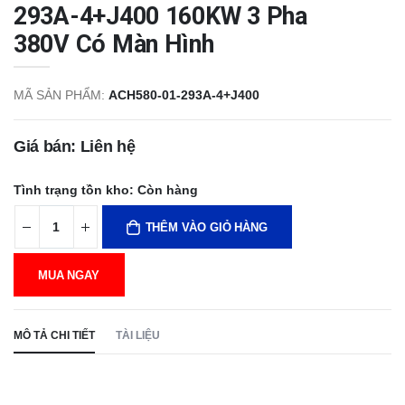
293A-4+J400 160KW 3 Pha
380V Có Màn Hình
MÃ SẢN PHẨM:
ACH580-01-293A-4+J400
Giá bán: Liên hệ
Tình trạng tồn kho:
Còn hàng
THÊM VÀO GIỎ HÀNG
MUA NGAY
MÔ TẢ CHI TIẾT
TÀI LIỆU