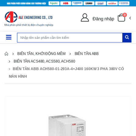
0
Đăng nhập
BIẾN TẦN, KHỞI ĐỘNG MỀM
BIẾN TẦN ABB
BIẾN TẦN ACS480, ACS580, ACH580
BIẾN TẦN ABB ACH580-01-293A-4+J400 160KW 3 PHA 380V CÓ
MÀN HÌNH