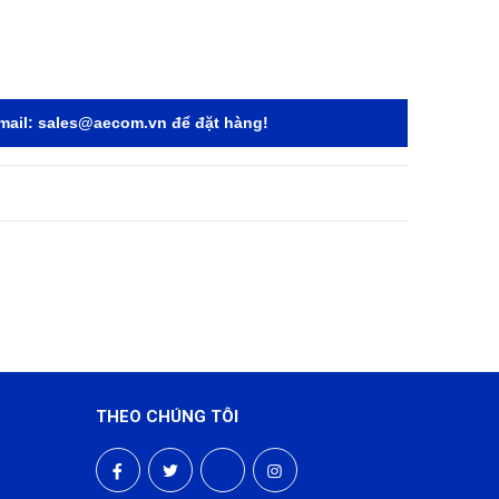
mail:
sales@aecom.vn
để đặt hàng!
THEO CHÚNG TÔI