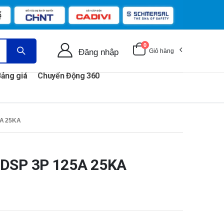
0
Đăng nhập
Giỏ hàng
ảng giá
Chuyển Động 360
A 25KA
 DSP 3P 125A 25KA