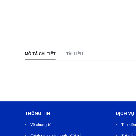
MÔ TẢ CHI TIẾT
TÀI LIỆU
THÔNG TIN
DỊCH VỤ
Về chúng tôi
Tìm kiế
Chính sách bảo hành - đổi trả
Bài viết