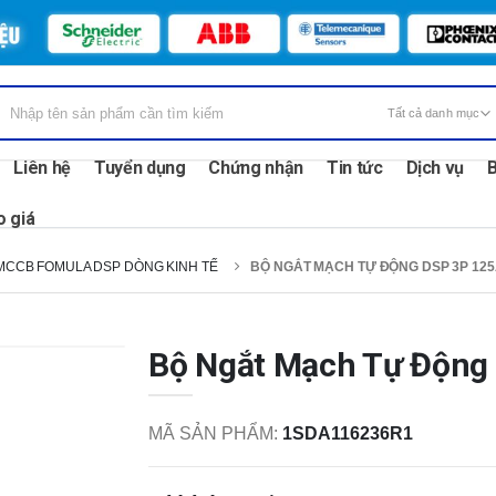
Liên hệ
Tuyển dụng
Chứng nhận
Tin tức
Dịch vụ
B
o giá
MCCB FOMULA DSP DÒNG KINH TẾ
BỘ NGẮT MẠCH TỰ ĐỘNG DSP 3P 125
Bộ Ngắt Mạch Tự Động
MÃ SẢN PHẨM:
1SDA116236R1