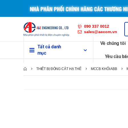
090 337 0012
sales@aecom.vn
Về chúng tôi
Tất cả danh
mục
Yêu cầu bá
THIẾT BỊ ĐÓNG CẮT HẠ THẾ
MCCB KHỐI ABB