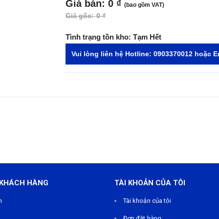
Giá bán:
0 ₫
(bao gồm VAT)
Giá gốc:
0 ₫
Tình trạng tồn kho:
Tạm Hết
Vui lòng liên hệ Hotline:
0903370012
hoặc E
 KHÁCH HÀNG
TÀI KHOẢN CỦA TÔI
m
Tài khoản của tôi
Đơn đặt hàng