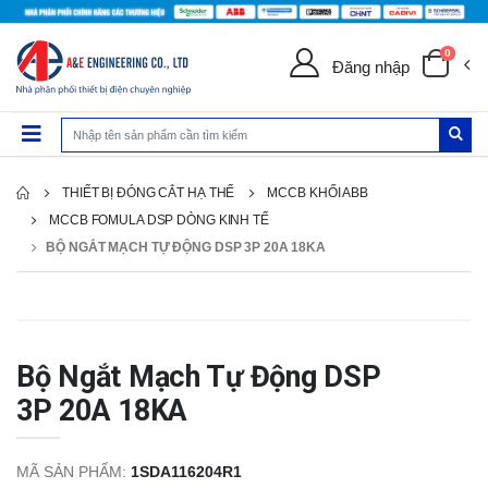
0
Đăng nhập
THIẾT BỊ ĐÓNG CẮT HẠ THẾ
MCCB KHỐI ABB
MCCB FOMULA DSP DÒNG KINH TẾ
BỘ NGẮT MẠCH TỰ ĐỘNG DSP 3P 20A 18KA
Bộ Ngắt Mạch Tự Động DSP
3P 20A 18KA
MÃ SẢN PHẨM:
1SDA116204R1