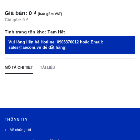
Giá bán:
0 ₫
(bao gồm VAT)
Giá gốc:
0 ₫
Tình trạng tồn kho:
Tạm Hết
Vui lòng liên hệ Hotline:
0903370012
hoặc Email:
sales@aecom.vn
để đặt hàng!
MÔ TẢ CHI TIẾT
TÀI LIỆU
THÔNG TIN
Về chúng tôi