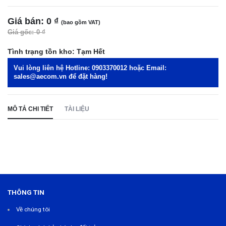
Giá bán:
0 ₫
(bao gồm VAT)
Giá gốc:
0 ₫
Tình trạng tồn kho:
Tạm Hết
Vui lòng liên hệ Hotline:
0903370012
hoặc Email:
sales@aecom.vn
để đặt hàng!
MÔ TẢ CHI TIẾT
TÀI LIỆU
THÔNG TIN
Về chúng tôi