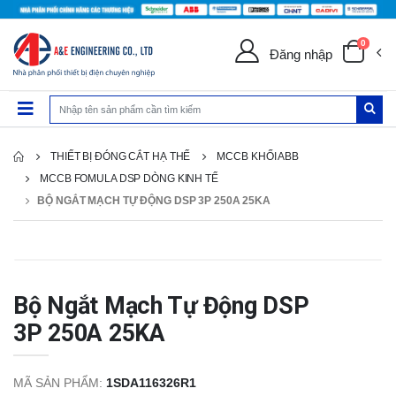
0
Đăng nhập
THIẾT BỊ ĐÓNG CẮT HẠ THẾ
MCCB KHỐI ABB
MCCB FOMULA DSP DÒNG KINH TẾ
BỘ NGẮT MẠCH TỰ ĐỘNG DSP 3P 250A 25KA
Bộ Ngắt Mạch Tự Động DSP
3P 250A 25KA
MÃ SẢN PHẨM:
1SDA116326R1