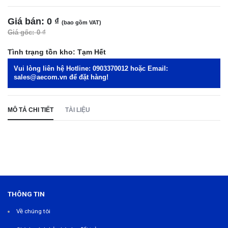
Giá bán:
0 ₫
(bao gồm VAT)
Giá gốc:
0 ₫
Tình trạng tồn kho:
Tạm Hết
Vui lòng liên hệ Hotline:
0903370012
hoặc Email:
sales@aecom.vn
để đặt hàng!
MÔ TẢ CHI TIẾT
TÀI LIỆU
THÔNG TIN
Về chúng tôi