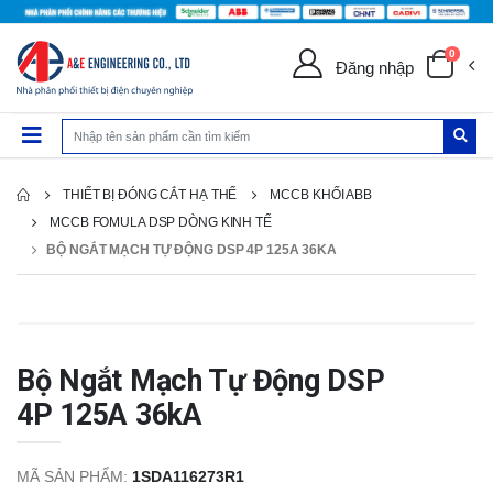
0
Đăng nhập
THIẾT BỊ ĐÓNG CẮT HẠ THẾ
MCCB KHỐI ABB
MCCB FOMULA DSP DÒNG KINH TẾ
BỘ NGẮT MẠCH TỰ ĐỘNG DSP 4P 125A 36KA
Bộ Ngắt Mạch Tự Động DSP
4P 125A 36kA
MÃ SẢN PHẨM:
1SDA116273R1