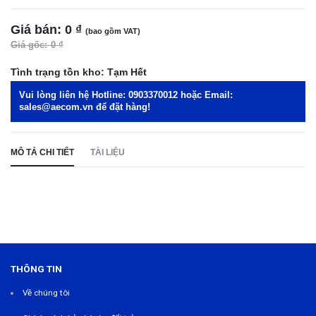
Giá bán:
0 ₫
(bao gồm VAT)
Giá gốc:
0 ₫
Tình trạng tồn kho:
Tạm Hết
Vui lòng liên hệ Hotline:
0903370012
hoặc Email:
sales@aecom.vn
để đặt hàng!
MÔ TẢ CHI TIẾT
TÀI LIỆU
THÔNG TIN
Về chúng tôi