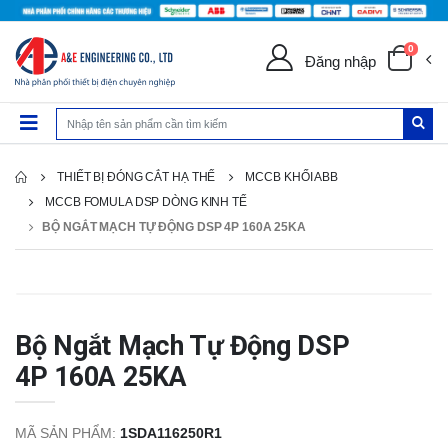
0
Đăng nhập
THIẾT BỊ ĐÓNG CẮT HẠ THẾ
MCCB KHỐI ABB
MCCB FOMULA DSP DÒNG KINH TẾ
BỘ NGẮT MẠCH TỰ ĐỘNG DSP 4P 160A 25KA
Bộ Ngắt Mạch Tự Động DSP
4P 160A 25KA
MÃ SẢN PHẨM:
1SDA116250R1