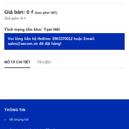
Giá bán:
0 ₫
(bao gồm VAT)
Giá gốc:
0 ₫
Tình trạng tồn kho:
Tạm Hết
Vui lòng liên hệ Hotline:
0903370012
hoặc Email:
sales@aecom.vn
để đặt hàng!
MÔ TẢ CHI TIẾT
TÀI LIỆU
THÔNG TIN
Về chúng tôi