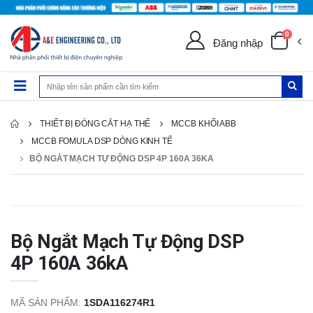
0
Đăng nhập
THIẾT BỊ ĐÓNG CẮT HẠ THẾ
MCCB KHỐI ABB
MCCB FOMULA DSP DÒNG KINH TẾ
BỘ NGẮT MẠCH TỰ ĐỘNG DSP 4P 160A 36KA
Bộ Ngắt Mạch Tự Động DSP
4P 160A 36kA
MÃ SẢN PHẨM:
1SDA116274R1