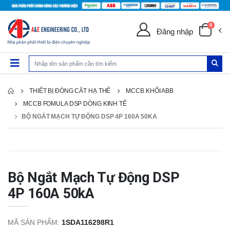
0
Đăng nhập
THIẾT BỊ ĐÓNG CẮT HẠ THẾ
MCCB KHỐI ABB
MCCB FOMULA DSP DÒNG KINH TẾ
BỘ NGẮT MẠCH TỰ ĐỘNG DSP 4P 160A 50KA
Bộ Ngắt Mạch Tự Động DSP
4P 160A 50kA
MÃ SẢN PHẨM:
1SDA116298R1