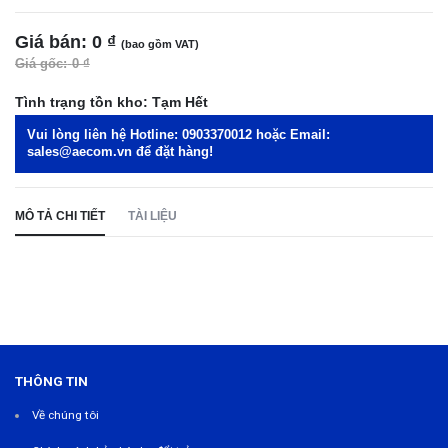
Giá bán:
0 ₫
(bao gồm VAT)
Giá gốc:
0 ₫
Tình trạng tồn kho:
Tạm Hết
Vui lòng liên hệ Hotline:
0903370012
hoặc Email:
sales@aecom.vn
để đặt hàng!
MÔ TẢ CHI TIẾT
TÀI LIỆU
THÔNG TIN
Về chúng tôi