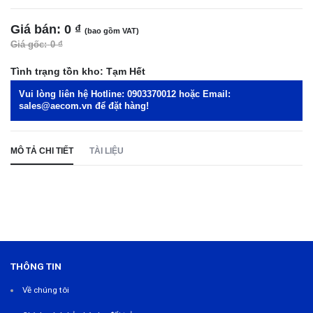
Giá bán:
0 ₫
(bao gồm VAT)
Giá gốc:
0 ₫
Tình trạng tồn kho:
Tạm Hết
Vui lòng liên hệ Hotline:
0903370012
hoặc Email:
sales@aecom.vn
để đặt hàng!
MÔ TẢ CHI TIẾT
TÀI LIỆU
THÔNG TIN
Về chúng tôi