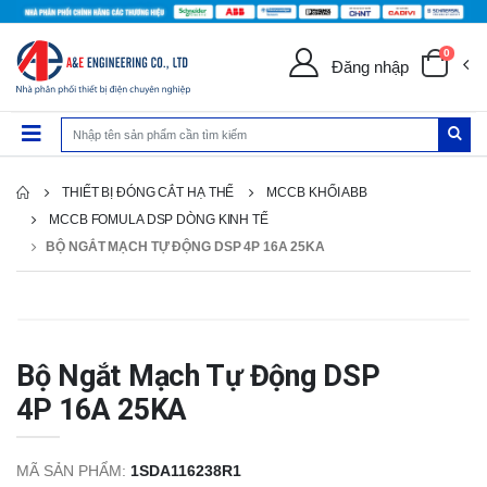
0
Đăng nhập
THIẾT BỊ ĐÓNG CẮT HẠ THẾ
MCCB KHỐI ABB
MCCB FOMULA DSP DÒNG KINH TẾ
BỘ NGẮT MẠCH TỰ ĐỘNG DSP 4P 16A 25KA
Bộ Ngắt Mạch Tự Động DSP
4P 16A 25KA
MÃ SẢN PHẨM:
1SDA116238R1