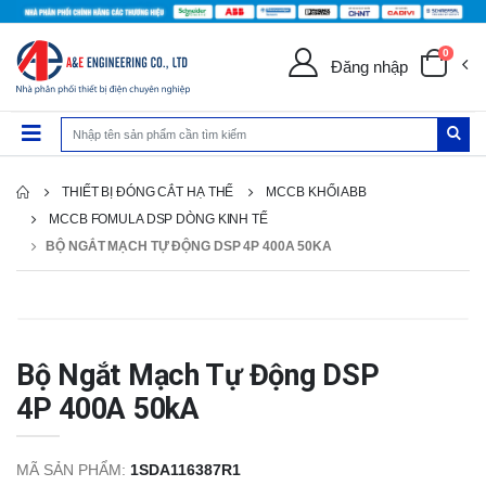
0
Đăng nhập
THIẾT BỊ ĐÓNG CẮT HẠ THẾ
MCCB KHỐI ABB
MCCB FOMULA DSP DÒNG KINH TẾ
BỘ NGẮT MẠCH TỰ ĐỘNG DSP 4P 400A 50KA
Bộ Ngắt Mạch Tự Động DSP
4P 400A 50kA
MÃ SẢN PHẨM:
1SDA116387R1