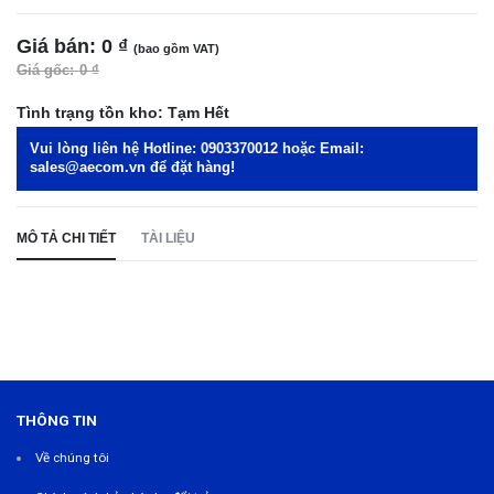
Giá bán:
0 ₫
(bao gồm VAT)
Giá gốc:
0 ₫
Tình trạng tồn kho:
Tạm Hết
Vui lòng liên hệ Hotline:
0903370012
hoặc Email:
sales@aecom.vn
để đặt hàng!
MÔ TẢ CHI TIẾT
TÀI LIỆU
THÔNG TIN
Về chúng tôi