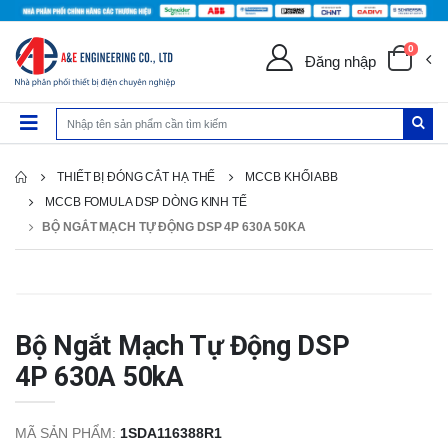
0
Đăng nhập
THIẾT BỊ ĐÓNG CẮT HẠ THẾ
MCCB KHỐI ABB
MCCB FOMULA DSP DÒNG KINH TẾ
BỘ NGẮT MẠCH TỰ ĐỘNG DSP 4P 630A 50KA
Bộ Ngắt Mạch Tự Động DSP
4P 630A 50kA
MÃ SẢN PHẨM:
1SDA116388R1