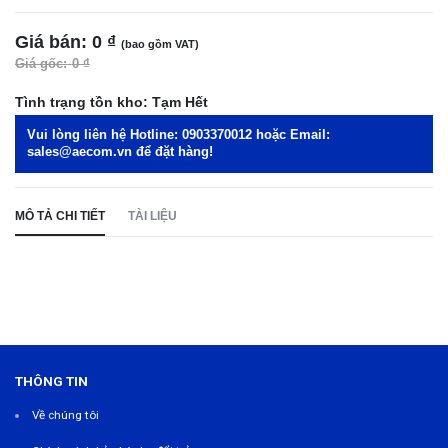
Giá bán:
0 ₫
(bao gồm VAT)
Giá gốc:
0 ₫
Tình trạng tồn kho:
Tạm Hết
Vui lòng liên hệ Hotline:
0903370012
hoặc Email:
sales@aecom.vn
để đặt hàng!
MÔ TẢ CHI TIẾT
TÀI LIỆU
THÔNG TIN
Về chúng tôi