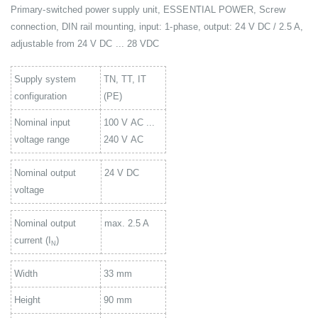
Primary-switched power supply unit, ESSENTIAL POWER, Screw
connection, DIN rail mounting, input: 1-phase, output: 24 V DC / 2.5 A,
adjustable from 24 V DC ... 28 VDC
Supply system
TN, TT, IT
configuration
(PE)
Nominal input
100 V AC ...
voltage range
240 V AC
Nominal output
24 V DC
voltage
Nominal output
max. 2.5 A
current (I
)
N
Width
33 mm
Height
90 mm