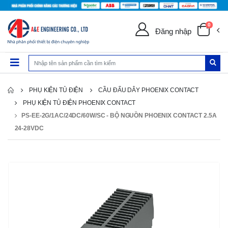
0
Đăng nhập
PHỤ KIỆN TỦ ĐIỆN
CẦU ĐẤU DÂY PHOENIX CONTACT
PHỤ KIỆN TỦ ĐIỆN PHOENIX CONTACT
PS-EE-2G/1AC/24DC/60W/SC - BỘ NGUỒN PHOENIX CONTACT 2.5A
24-28VDC