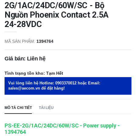
2G/1AC/24DC/60W/SC - Bộ
Nguồn Phoenix Contact 2.5A
24-28VDC
MÃ SẢN PHẨM:
1394764
Giá bán: Liên hệ
Tình trạng tồn kho:
Tạm Hết
Vui lòng liên hệ Hotline:
0903370012
hoặc Email:
sales@aecom.vn
để đặt hàng!
MÔ TẢ CHI TIẾT
TÀI LIỆU
PS-EE-2G/1AC/24DC/60W/SC
-
Power supply -
1394764