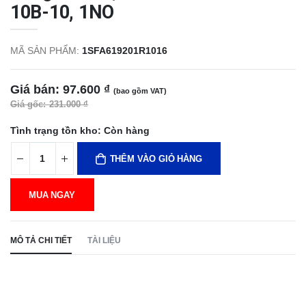
10B-10, 1NO
MÃ SẢN PHẨM:
1SFA619201R1016
Giá bán:
97.600 ₫
(bao gồm VAT)
Giá gốc:
231.000 ₫
Tình trạng tồn kho:
Còn hàng
THÊM VÀO GIỎ HÀNG
MUA NGAY
MÔ TẢ CHI TIẾT
TÀI LIỆU