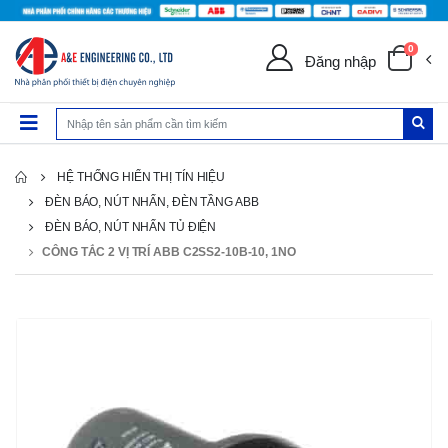
0
Đăng nhập
HỆ THỐNG HIỂN THỊ TÍN HIỆU
ĐÈN BÁO, NÚT NHẤN, ĐÈN TẦNG ABB
ĐÈN BÁO, NÚT NHẤN TỦ ĐIỆN
CÔNG TẮC 2 VỊ TRÍ ABB C2SS2-10B-10, 1NO