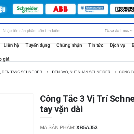
Liên hệ
Tuyển dụng
Chứng nhận
Tin tức
Dịch vụ
B
o giá
, ĐÈN TẦNG SCHNEIDER
ĐÈN BÁO, NÚT NHẤN SCHNEIDER
CÔNG TẮ
Công Tắc 3 Vị Trí Sch
tay vặn dài
MÃ SẢN PHẨM:
XB5AJ53