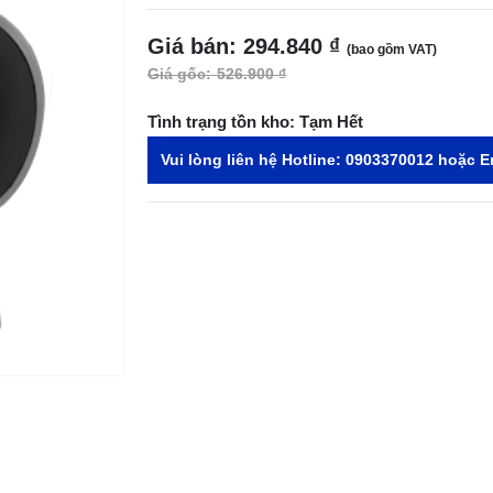
Giá bán:
294.840 ₫
(bao gồm VAT)
Giá gốc:
526.900 ₫
Tình trạng tồn kho:
Tạm Hết
Vui lòng liên hệ Hotline:
0903370012
hoặc E