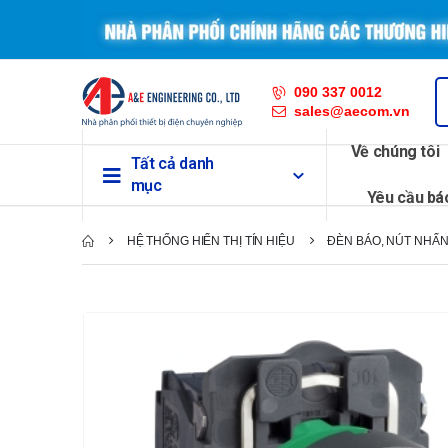
090 337 0012
sales@aecom.vn
Về chúng tôi
Tất cả danh
mục
Yêu cầu bá
HỆ THỐNG HIỂN THỊ TÍN HIỆU
ĐÈN BÁO, NÚT NHẤN