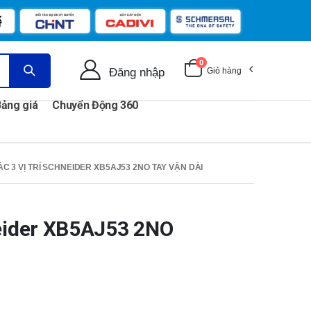
0
Đăng nhập
Giỏ hàng
ảng giá
Chuyển Động 360
C 3 VỊ TRÍ SCHNEIDER XB5AJ53 2NO TAY VẶN DÀI
neider XB5AJ53 2NO