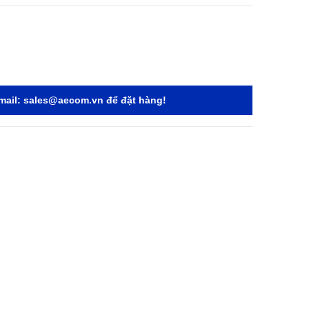
mail:
sales@aecom.vn
để đặt hàng!