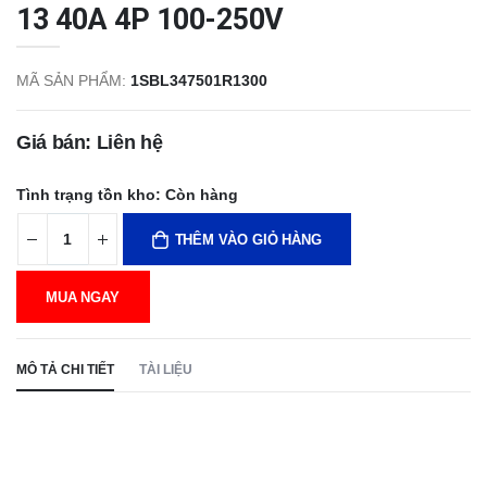
13 40A 4P 100-250V
MÃ SẢN PHẨM:
1SBL347501R1300
Giá bán: Liên hệ
Tình trạng tồn kho:
Còn hàng
THÊM VÀO GIỎ HÀNG
MUA NGAY
MÔ TẢ CHI TIẾT
TÀI LIỆU