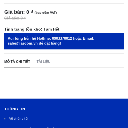
Giá bán:
0 ₫
(bao gồm VAT)
Giá gốc:
0 ₫
Tình trạng tồn kho:
Tạm Hết
Vui lòng liên hệ Hotline:
0903370012
hoặc Email:
sales@aecom.vn
để đặt hàng!
MÔ TẢ CHI TIẾT
TÀI LIỆU
THÔNG TIN
Về chúng tôi