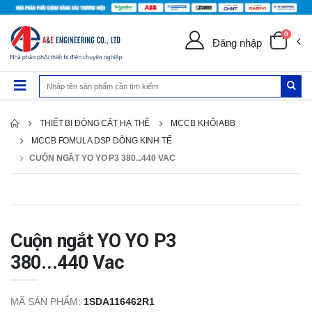
0
Đăng nhập
THIẾT BỊ ĐÓNG CẮT HẠ THẾ
MCCB KHỐI ABB
MCCB FOMULA DSP DÒNG KINH TẾ
CUỘN NGẮT YO YO P3 380...440 VAC
Cuộn ngắt YO YO P3
380...440 Vac
MÃ SẢN PHẨM:
1SDA116462R1