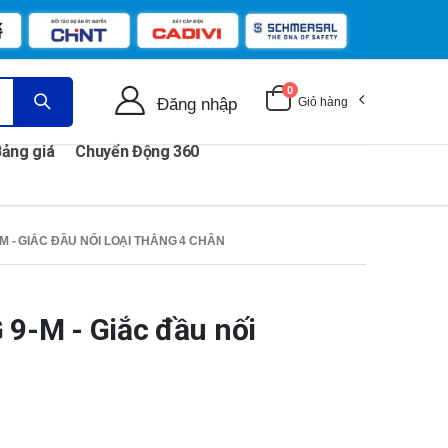
0
Đăng nhập
Giỏ hàng
ảng giá
Chuyển Động 360
M - GIẮC ĐẦU NỐI LOẠI THẲNG 4 CHÂN
-M - Giắc đầu nối