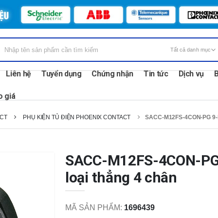
Liên hệ
Tuyển dụng
Chứng nhận
Tin tức
Dịch vụ
B
o giá
CT
PHỤ KIỆN TỦ ĐIỆN PHOENIX CONTACT
SACC-M12FS-4CON-PG 9-
SACC-M12FS-4CON-PG 9
loại thẳng 4 chân
MÃ SẢN PHẨM:
1696439