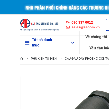
090 337 0012
sales@aecom.vn
Về chúng tôi
Tất cả danh
mục
Yêu cầu bá
PHỤ KIỆN TỦ ĐIỆN
CẦU ĐẤU DÂY PHOENIX CONTA