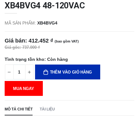
XB4BVG4 48-120VAC
MÃ SẢN PHẨM:
XB4BVG4
Giá bán:
412.452 ₫
(bao gồm VAT)
Giá gốc:
737.000 ₫
Tình trạng tồn kho:
Còn hàng
THÊM VÀO GIỎ HÀNG
MUA NGAY
MÔ TẢ CHI TIẾT
TÀI LIỆU