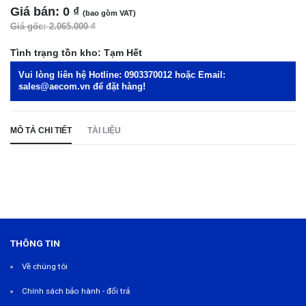
Giá bán:
0 ₫
(bao gồm VAT)
Giá gốc:
2.065.000 ₫
Tình trạng tồn kho:
Tạm Hết
Vui lòng liên hệ Hotline:
0903370012
hoặc Email:
sales@aecom.vn
để đặt hàng!
MÔ TẢ CHI TIẾT
TÀI LIỆU
THÔNG TIN
Về chúng tôi
Chính sách bảo hành - đổi trả