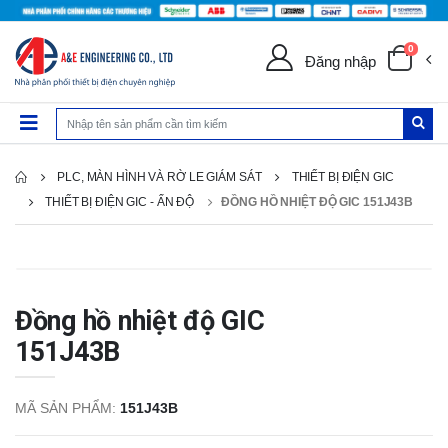
0
Đăng nhập
PLC, MÀN HÌNH VÀ RỜ LE GIÁM SÁT
THIẾT BỊ ĐIỆN GIC
THIẾT BỊ ĐIỆN GIC - ẤN ĐỘ
ĐỒNG HỒ NHIỆT ĐỘ GIC 151J43B
Đồng hồ nhiệt độ GIC
151J43B
MÃ SẢN PHẨM:
151J43B