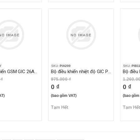
V
SKU:
PIA200
SKU:
PIB1
Bộ điều khiển GSM GIC 26A11AV
Bộ điều khiển nhiệt độ GIC PIA200
 ₫
975.000 ₫
1.260.0
0 ₫
0 ₫
AT)
(bao gồm VAT)
(bao gồm
Tạm Hết
Tạm Hết