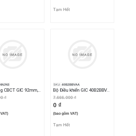
Tạm Hết
NNJN3
SKU:
40B2BBVAA
Biến dòng CBCT GIC 92mm, 30 mA - 30A
Bộ Điều khiển GIC 40B2BBVAA
00 ₫
7.666.000 ₫
0 ₫
 VAT)
(bao gồm VAT)
Tạm Hết