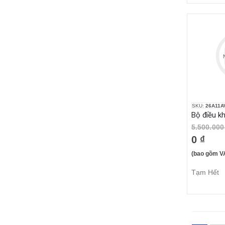
SKU:
26A11A
5.500.000
0 ₫
(bao gồm V
Tạm Hết