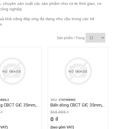
Độ, chuyên sản xuất các sản phẩm như rơ-le thời gian, rơ-
 công nghiệp.
ưu và khả năng đáp ứng đa dạng nhu cầu trong các hệ
m.
Sản phẩm / Trang
NNHL3
SKU:
17H7NNHN3
Biến dòng CBCT GIC 35mm, 0.2 A- 1.2 A
Biến dòng CBCT GIC 35mm, 38mm, 30 mA- 30A
 ₫
810.000 ₫
0 ₫
 VAT)
(bao gồm VAT)