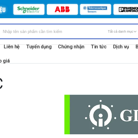
Liên hệ
Tuyển dụng
Chứng nhận
Tin tức
Dịch vụ
B
o giá
C