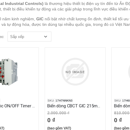
al Industrial Controls)
là thương hiệu thiết bị điện uy tín đến từ Ấn 
t, thiết bị điều khiển tự động và các giải pháp trong lĩnh vực điều khiển
0 năm kinh nghiệm,
GIC
nổi bật nhờ chất lượng ổn định, thiết kế tối 
 và tự động hóa, được tin dùng tại nhiều quốc gia, trong đó có Việt Na
eo:
SKU:
17H7NNKN3
SKU:
17H6
Asymmetric ON/OFF Timer GIC 2AADT5 24 - 240 VAC/DC
Biến dòng CBCT GIC 215mm, 30 mA - 30A
2.000.000 ₫
810.000
0 ₫
0 ₫
AT)
(bao gồm VAT)
(bao gồm