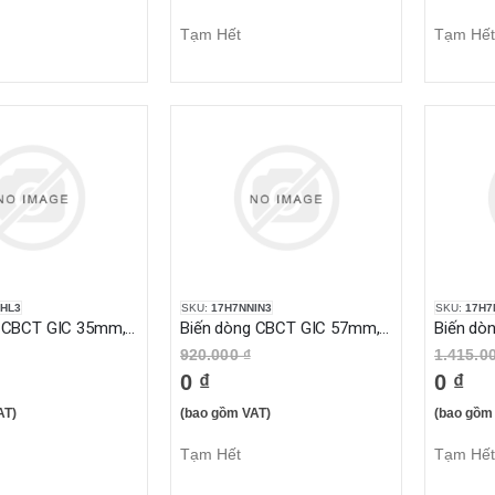
Tạm Hết
Tạm Hết
HL3
SKU:
17H7NNIN3
SKU:
17H7
Biến dòng CBCT GIC 35mm, 60 mA - 300 mA
Biến dòng CBCT GIC 57mm, 30 mA - 30A
920.000 ₫
1.415.0
0 ₫
0 ₫
AT)
(bao gồm VAT)
(bao gồm
Tạm Hết
Tạm Hết