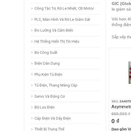
GIC (Glob
Công Tắc Tơ, Rờ Le Nhiệt, CB Motor
le giám sá
Với hơn 4
PLC, Màn Hình Và Rờ Le Giám Sát
thống điện
Đo Lường Và Cảm Biến
Sắp xếp th
Hệ Thống Hiển Thị Tín Hiệu
Bù Công Suất
Điện Dân Dụng
Phụ Kiện Tủ Điện
Tủ Điện, Thang Máng Cáp
Servo Và Động Cơ
SKU:
2AADT5
Bộ Lưu Điện
660.000 ₫
Cáp Điện Và Dây Điện
0 ₫
Thiết Bị Trung Thế
(bao gồm V