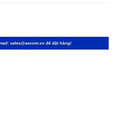
mail:
sales@aecom.vn
để đặt hàng!