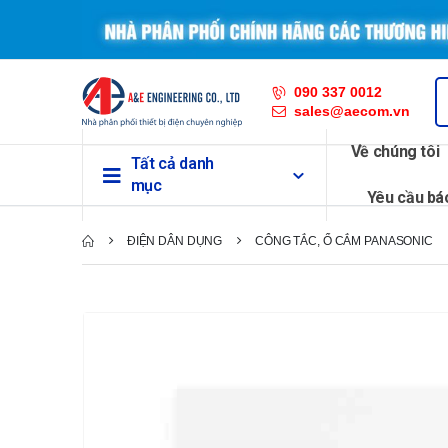
090 337 0012
sales@aecom.vn
Về chúng tôi
Tất cả danh
mục
Yêu cầu bá
ĐIỆN DÂN DỤNG
CÔNG TẮC, Ổ CẮM PANASONIC