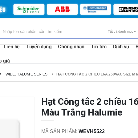
Liên hệ
Tuyển dụng
Chứng nhận
Tin tức
Dịch vụ
B
o giá
WIDE, HALUMIE SERIES
HẠT CÔNG TẮC 2 CHIỀU 16A 250VAC SIZE M
Hạt Công tắc 2 chiều 
Màu Trắng Halumie
MÃ SẢN PHẨM:
WEVH5522