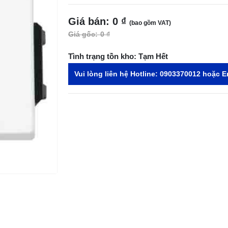
Giá bán:
0 ₫
(bao gồm VAT)
Giá gốc:
0 ₫
Tình trạng tồn kho:
Tạm Hết
Vui lòng liên hệ Hotline:
0903370012
hoặc E