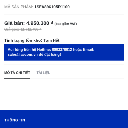
MÃ SẢN PHẨM:
1SFA896105R1100
Giá bán:
4.950.300 ₫
(bao gồm VAT)
Giá gốc:
11.711.700 ₫
Tình trạng tồn kho:
Tạm Hết
Vui lòng liên hệ Hotline:
0903370012
hoặc Email:
sales@aecom.vn
để đặt hàng!
MÔ TẢ CHI TIẾT
TÀI LIỆU
THÔNG TIN