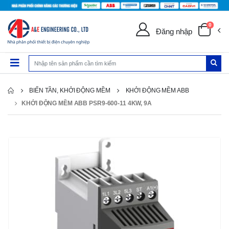
0
Đăng nhập
BIẾN TẦN, KHỞI ĐỘNG MỀM
KHỞI ĐỘNG MỀM ABB
KHỞI ĐỘNG MỀM ABB PSR9-600-11 4KW, 9A