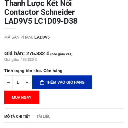
Thanh Lược Kết Nối
Contactor Schneider
LAD9V5 LC1D09-D38
MÃ SẢN PHẨM:
LAD9V5
Giá bán:
275.832 ₫
(bao gồm VAT)
Giá gốc:
488.620 ₫
Tình trạng tồn kho:
Còn hàng
THÊM VÀO GIỎ HÀNG
MUA NGAY
MÔ TẢ CHI TIẾT
TÀI LIỆU