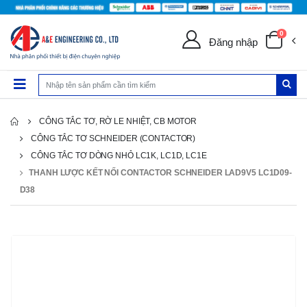
0
Đăng nhập
CÔNG TẮC TƠ, RỜ LE NHIỆT, CB MOTOR
CÔNG TẮC TƠ SCHNEIDER (CONTACTOR)
CÔNG TẮC TƠ DÒNG NHỎ LC1K, LC1D, LC1E
THANH LƯỢC KẾT NỐI CONTACTOR SCHNEIDER LAD9V5 LC1D09-
D38