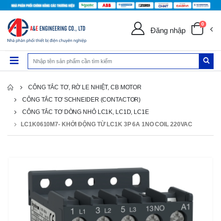
0
Đăng nhập
CÔNG TẮC TƠ, RỜ LE NHIỆT, CB MOTOR
CÔNG TẮC TƠ SCHNEIDER (CONTACTOR)
CÔNG TẮC TƠ DÒNG NHỎ LC1K, LC1D, LC1E
LC1K0610M7- KHỞI ĐỘNG TỪ LC1K 3P 6A 1NO COIL 220VAC