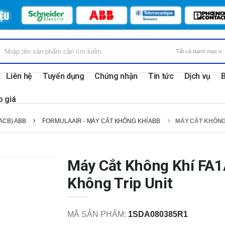
Liên hệ
Tuyển dụng
Chứng nhận
Tin tức
Dịch vụ
B
o giá
ACB) ABB
FORMULA AIR - MÁY CẮT KHÔNG KHÍ ABB
MÁY CẮT KHÔNG 
Máy Cắt Không Khí FA1
Không Trip Unit
MÃ SẢN PHẨM:
1SDA080385R1