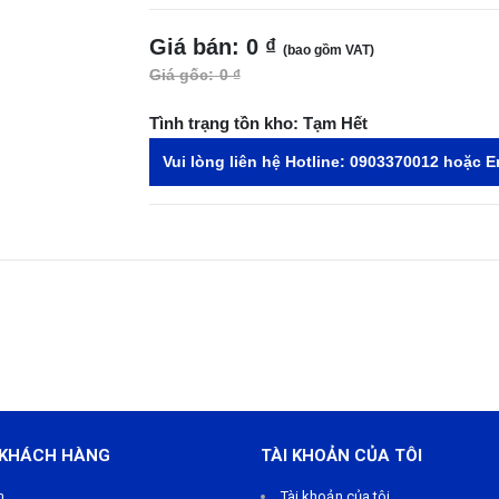
Giá bán:
0 ₫
(bao gồm VAT)
Giá gốc:
0 ₫
Tình trạng tồn kho:
Tạm Hết
Vui lòng liên hệ Hotline:
0903370012
hoặc E
 KHÁCH HÀNG
TÀI KHOẢN CỦA TÔI
m
Tài khoản của tôi