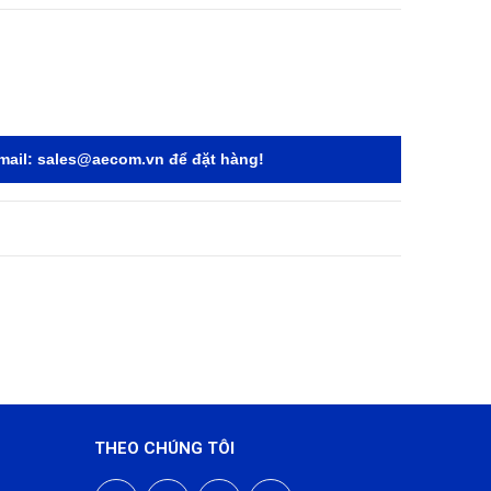
mail:
sales@aecom.vn
để đặt hàng!
THEO CHÚNG TÔI