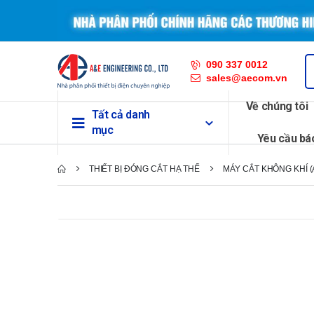
090 337 0012
sales@aecom.vn
Về chúng tôi
Tất cả danh
mục
Yêu cầu bá
THIẾT BỊ ĐÓNG CẮT HẠ THẾ
MÁY CẮT KHÔNG KHÍ (