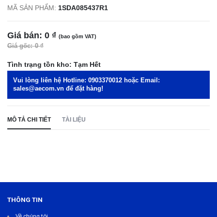
MÃ SẢN PHẨM:
1SDA085437R1
Giá bán:
0 ₫
(bao gồm VAT)
Giá gốc:
0 ₫
Tình trạng tồn kho:
Tạm Hết
Vui lòng liên hệ Hotline:
0903370012
hoặc Email:
sales@aecom.vn
để đặt hàng!
MÔ TẢ CHI TIẾT
TÀI LIỆU
THÔNG TIN
Về chúng tôi