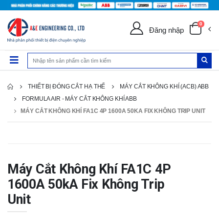
0
Đăng nhập
THIẾT BỊ ĐÓNG CẮT HẠ THẾ
MÁY CẮT KHÔNG KHÍ (ACB) ABB
FORMULA AIR - MÁY CẮT KHÔNG KHÍ ABB
MÁY CẮT KHÔNG KHÍ FA1C 4P 1600A 50KA FIX KHÔNG TRIP UNIT
Máy Cắt Không Khí FA1C 4P
1600A 50kA Fix Không Trip
Unit