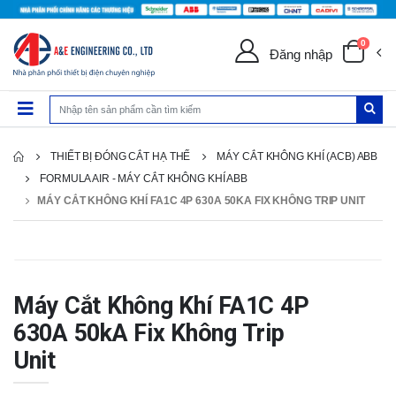
0
Đăng nhập
THIẾT BỊ ĐÓNG CẮT HẠ THẾ
MÁY CẮT KHÔNG KHÍ (ACB) ABB
FORMULA AIR - MÁY CẮT KHÔNG KHÍ ABB
MÁY CẮT KHÔNG KHÍ FA1C 4P 630A 50KA FIX KHÔNG TRIP UNIT
Máy Cắt Không Khí FA1C 4P
630A 50kA Fix Không Trip
Unit