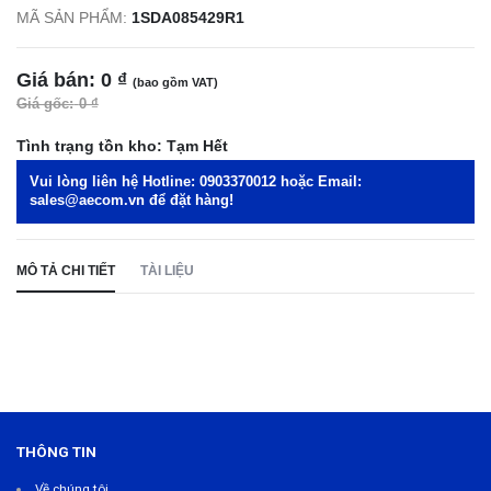
MÃ SẢN PHẨM:
1SDA085429R1
Giá bán:
0 ₫
(bao gồm VAT)
Giá gốc:
0 ₫
Tình trạng tồn kho:
Tạm Hết
Vui lòng liên hệ Hotline:
0903370012
hoặc Email:
sales@aecom.vn
để đặt hàng!
MÔ TẢ CHI TIẾT
TÀI LIỆU
THÔNG TIN
Về chúng tôi