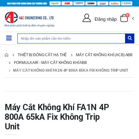
0
Đăng nhập
THIẾT BỊ ĐÓNG CẮT HẠ THẾ
MÁY CẮT KHÔNG KHÍ (ACB) ABB
FORMULA AIR - MÁY CẮT KHÔNG KHÍ ABB
MÁY CẮT KHÔNG KHÍ FA1N 4P 800A 65KA FIX KHÔNG TRIP UNIT
Máy Cắt Không Khí FA1N 4P
800A 65kA Fix Không Trip
Unit