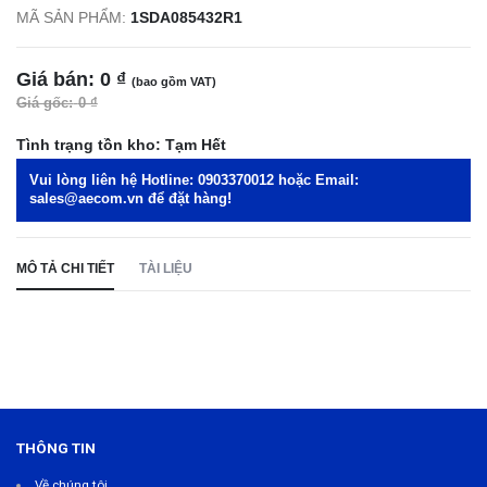
MÃ SẢN PHẨM:
1SDA085432R1
Giá bán:
0 ₫
(bao gồm VAT)
Giá gốc:
0 ₫
Tình trạng tồn kho:
Tạm Hết
Vui lòng liên hệ Hotline:
0903370012
hoặc Email:
sales@aecom.vn
để đặt hàng!
MÔ TẢ CHI TIẾT
TÀI LIỆU
THÔNG TIN
Về chúng tôi