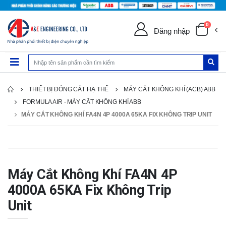
0
Đăng nhập
THIẾT BỊ ĐÓNG CẮT HẠ THẾ
MÁY CẮT KHÔNG KHÍ (ACB) ABB
FORMULA AIR - MÁY CẮT KHÔNG KHÍ ABB
MÁY CẮT KHÔNG KHÍ FA4N 4P 4000A 65KA FIX KHÔNG TRIP UNIT
Máy Cắt Không Khí FA4N 4P
4000A 65KA Fix Không Trip
Unit