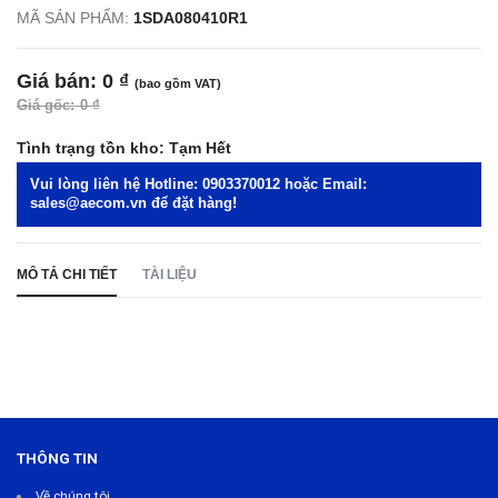
MÃ SẢN PHẨM:
1SDA080410R1
Giá bán:
0 ₫
(bao gồm VAT)
Giá gốc:
0 ₫
Tình trạng tồn kho:
Tạm Hết
Vui lòng liên hệ Hotline:
0903370012
hoặc Email:
sales@aecom.vn
để đặt hàng!
MÔ TẢ CHI TIẾT
TÀI LIỆU
THÔNG TIN
Về chúng tôi