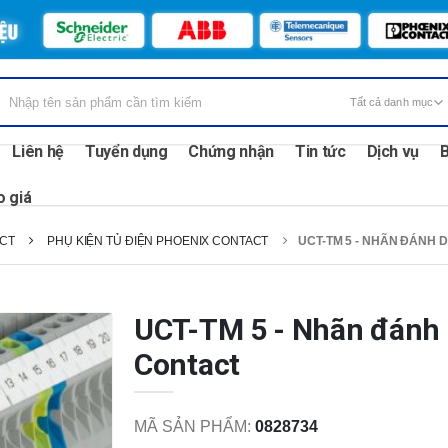
Liên hệ
Tuyển dụng
Chứng nhận
Tin tức
Dịch vụ
B
o giá
CT
PHỤ KIỆN TỦ ĐIỆN PHOENIX CONTACT
UCT-TM 5 - NHÃN ĐÁNH 
UCT-TM 5 - Nhãn đánh
Contact
MÃ SẢN PHẨM:
0828734