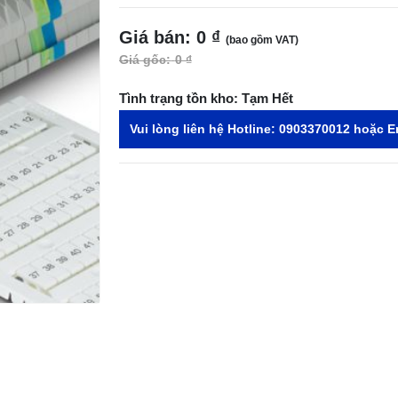
Giá bán:
0 ₫
(bao gồm VAT)
Giá gốc:
0 ₫
Tình trạng tồn kho:
Tạm Hết
Vui lòng liên hệ Hotline:
0903370012
hoặc E