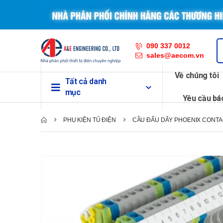
090 337 0012
sales@aecom.vn
Về chúng tôi
Tất cả danh
mục
Yêu cầu bá
PHỤ KIỆN TỦ ĐIỆN
CẦU ĐẤU DÂY PHOENIX CONTA