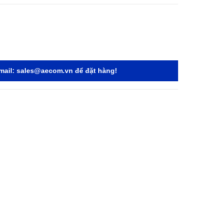
mail:
sales@aecom.vn
để đặt hàng!