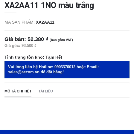
XA2AA11 1NO màu trắng
MÃ SẢN PHẨM:
XA2AA11
Giá bán:
52.380 ₫
(bao gồm VAT)
Giá gốc:
93.500 ₫
Tình trạng tồn kho:
Tạm Hết
Vui lòng liên hệ Hotline:
0903370012
hoặc Email:
sales@aecom.vn
để đặt hàng!
MÔ TẢ CHI TIẾT
TÀI LIỆU