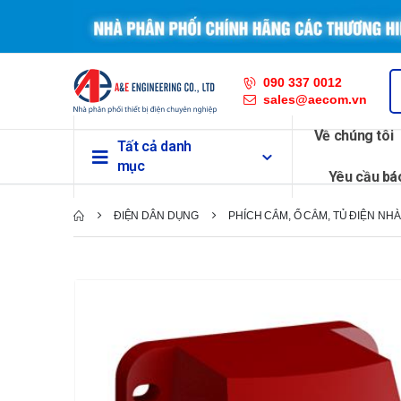
090 337 0012
sales@aecom.vn
Về chúng tôi
Tất cả danh
mục
Yêu cầu bá
ĐIỆN DÂN DỤNG
PHÍCH CẮM, Ổ CẲM, TỦ ĐIỆN NHÀ