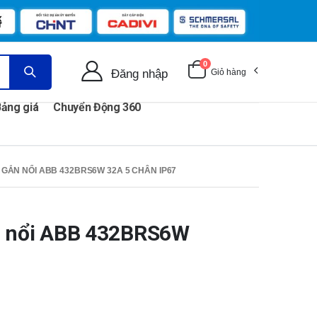
0
Đăng nhập
Giỏ hàng
ảng giá
Chuyển Động 360
GẮN NỔI ABB 432BRS6W 32A 5 CHÂN IP67
n nổi ABB 432BRS6W