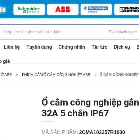
Liên hệ
Tuyển dụng
Chứng nhận
Tin tức
Dịch vụ
B
o giá
 Ở ABB
PHÍCH CẮM Ổ CẮM CÔNG NGHIỆP ABB
Ổ CẮM CÔNG NGHIỆP 
Ổ cắm công nghiệp gắ
32A 5 chân IP67
MÃ SẢN PHẨM:
2CMA102257R1000