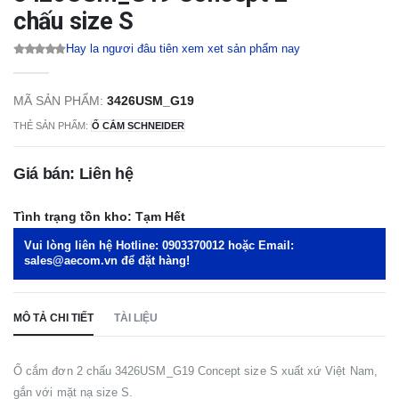
chấu size S
Hay la ngươi đâu tiên xem xet sản phẩm nay
MÃ SẢN PHẨM:
3426USM_G19
THẺ SẢN PHẨM:
Ổ CẮM SCHNEIDER
Giá bán: Liên hệ
Tình trạng tồn kho:
Tạm Hết
Vui lòng liên hệ Hotline:
0903370012
hoặc Email:
sales@aecom.vn
để đặt hàng!
MÔ TẢ CHI TIẾT
TÀI LIỆU
Ổ cắm đơn 2 chấu 3426USM_G19 Concept size S xuất xứ Việt Nam,
gắn với mặt nạ size S.