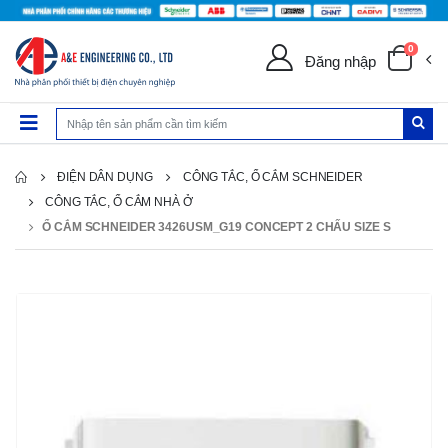
0
Đăng nhập
ĐIỆN DÂN DỤNG
CÔNG TẮC, Ổ CẮM SCHNEIDER
CÔNG TẮC, Ổ CẮM NHÀ Ở
Ổ CẮM SCHNEIDER 3426USM_G19 CONCEPT 2 CHẤU SIZE S