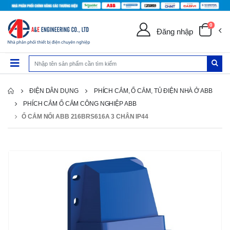
0
Đăng nhập
ĐIỆN DÂN DỤNG
PHÍCH CẮM, Ổ CẲM, TỦ ĐIỆN NHÀ Ở ABB
PHÍCH CẮM Ổ CẮM CÔNG NGHIỆP ABB
Ổ CẮM NỔI ABB 216BRS616A 3 CHÂN IP44