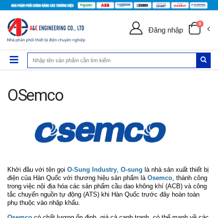
0
Đăng nhập
OSemco
Khởi đầu với tên gọi
O-Sung Industry
,
O-sung
là nhà sản xuất thiết bị
điện của Hàn Quốc với thương hiệu sản phẩm là
Osemco
,
thành công
trong việc nội địa hóa các sản phẩm cầu dao không khí (ACB) và công
tắc chuyển nguồn tự động (ATS) khi Hàn Quốc trước đây hoàn toàn
phụ thuộc vào nhập khẩu.
Osemco
có chất lượng ổn định, giá cả cạnh tranh, có thế mạnh về các